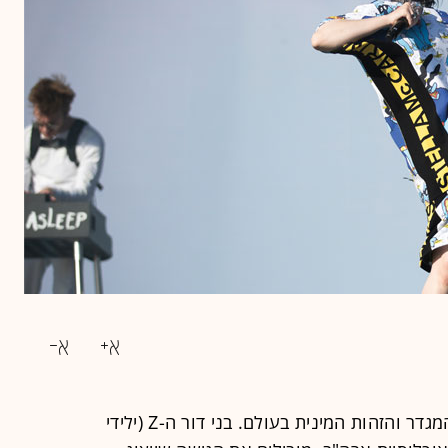
בשנים האחרונות מיטשטשים גבולות המגדר והזהות המינית בעולם. בני דור ה-Z (ילידי