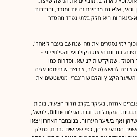
1995-), שמהווים כיום כ-25% מאוכלוסיית ארה"ב, מובילים את הגישה שייצוג
ן וגזע, אלא גם מבחינת זהויות ומגדר, והגדרות
, א-בינאריות היא חלק בלתי נפרד מהסדר
וך למיינסטרים את מה שנחשב בעבר ל'אחר',
. בתחום הייצוג הקולנועי והטלוויזיוני -
ץ לדראג של רופול', שמוקדשות לנושא, וסדרות כמו
הקשורה לנושא (טיילור, שרוצה שיתייחסו אליה
אולם השיער הקצוץ והלבוש ה'גברי' מטשטשים את
וברים אהדה, בעיקר בקרב הדור הצעיר, בזכות
האדרת יופי טבעי שאינו מקבע נשים בתבניות המקובלות. חברת הגילוח Billie, למשל,
להן ואף בשיער הערווה. בנובמבר האחרון יצאו
שפם הטבעי שלהן, כפי שעושים גברים, כחלק