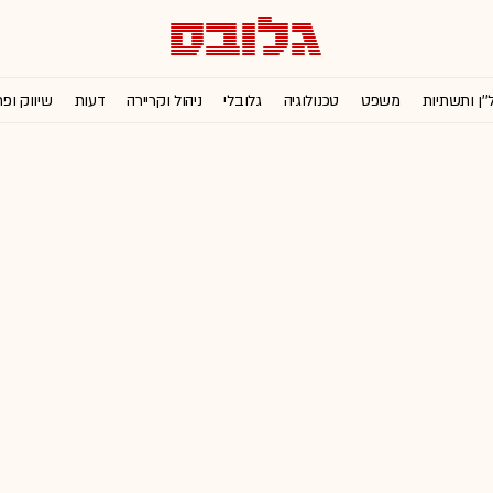
''ן ותשתיות
משפט
טכנולוגיה
גלובלי
ניהול וקריירה
דעות
שיווק ופ