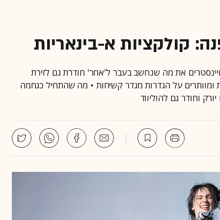
: קולקציות א-בינאריות
בסולוטית של בני דור ה-Z להפוך למיינסטרים את מה שנחשב בעבר ל'אחר' חודרת גם לזירת
ת ומוותרים על הגדרות מגדר קשיחות • מה שהתחיל כגחמה
רק וחודר גם להוליווד