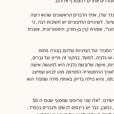
ודדים אחרים להצטרף אליהם.
גדר שלו, אחד הדברים הראשונים שהוא רוצה
ער. לשינויים החיצוניים יש חשיבות רבה, כי
", אומרת קרן בן-חורין, היסטוריונית, אוצרת
ל המגדר ועל המיניות שלהם בצורה פחות
ו גלביה, למשל, במקור זה פריט של גברים,
יות, אישה שלובשת גלביה היא למעשה אישה
אורך ההיסטוריה התפיסה מהו לבוש שמייצג
תה, והיא נזילה בדיוק באותה מידה שמגדר הוא
בן-חורין נותנת כדוגמה את הג'ינס והטישירט. "אלו שני פריטים שמסוף שנות ה-50
 כמובן, כבר יש ג'ינסים לנשים ולגברים בנפרד,