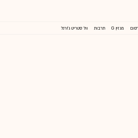
רסום
מגזין G
תרבות
וול סטריט ג'ורנל