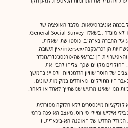
כדי לעורר מודעות ולהגדיל את התרומות הנאספות למען חקר
 בכמה אוניברסיטאות, מלבד האופציה של
זכר/נקבה, נוספו האפשרויות 'אחר' או 'לא מוגדר'. בשאלון General Social Survey,
על החברה בארה"ב, נוספו שתי שאלות.
הראשונה היא 'באיזה מין נולדת', והאפשרויות הן זכר/נקבה/intersex/אין תשובה.
 והאפשרויות הן גבר/אישה/טרנסג'נדר/מגדר
 החוקרים מקווים שכך יצליחו להבין את
בים של חוסר שוויון הזדמנויות, ולסייע בהמשך
עבר היו מחולקים, מאוחדים במקומות שונים,
מות ממי שאינו מרגיש שמשתייך לאחד או לאחר.
 קולקציות מיינסטרים ללא חלוקה מסורתית
בילי אייליש ומיילי סיירוס, מעצב האופנה ג'רמי
ת המודל החדש של האופנה הא-בינארית, זו