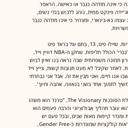
ינה כי אינה מזדהה כגבר או כאישה. הראפר
וג'יידה פינקט סמית, נוהג ללבוש בגדי נשים,
עצמו כא-בינארי, ומצהיר כי אינו מזדהה כגבר
שרויות.
גם הדור הצעיר יותר מתחבר לא-בינאריות. שיילו פיט, 13, בתם של בראד פיט
ואנג'לינה ג'ולי, ידועה בחיבתה ללבוש 'גברי' הכולל חליפות. שחקן ה-NBA דוויין וייד,
ן תמונה משפחתית שבה נראה בנו זאיון לבוש
ת. לאחר שקיבל לא מעט תגובות קשות, צייץ וייד
ו אנו חיים, ואני מבין את זה. אבל אני נבחרתי
שיך לתמוך אחד בשני בגאווה, אהבה וחיוך'.
לטענת הטרנדולוגית נתלי יצחקוב, בעלת הסוכנות The Visionary, "טרנד הוא משהו
הוא עובר תהליך אבולוציוני והרבה פעמים הוא
ת ומגדר קיימות מאות שנים, ובכל פעם יש
התפתחות ושינוי. כבר עכשיו אפשר לראות קולקציות שמוגדרות כ-Gender Free,