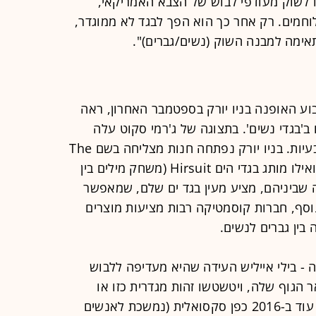
 לשוק מעודפי לבוש של הצבא האמריקאי,
 לוחמים. רק אחר כך הוא הפך לבגד לא ממוגדר,
אימה למבנה השוק (נשים/גברים)".
וע האופנה בניו יורק בספטמבר האחרון, ראה
ב'בגדי נשים'. בתצוגה של ג'רמי סקוט עלה
המעצב לבמה עם נעלי עקב וצעד בטבעיות. בניו יורק נפתחה חנות מצליחה בשם The
Phluid, שמציעה אופנה לא מגדרית, ואילו מותג בגדי הים Hirsuit (משחק מילים בין
רים ומה שביניהם, מציע מעין בגד ים שלם, שמאפשר
נוסף, חברות קוסמטיקה רבות מציעות מוצרים
בין גברים לנשים.
- בילי אייליש העידה שהיא מעדיפה ללבוש
ר הגוף שלה, ויטשטשו זהות מגדרית כזו או
אחרת. מיילי סיירוס הגדירה את עצמה עוד ב-2016 כפן סקסואלית (נמשכת לאנשים