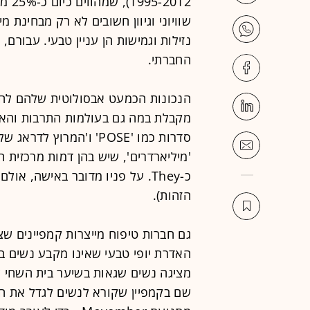
2012
שוויוני וגיוון חשובים לא רק מבחינת מי
נזילות וגמישות הן עניין טבעי. עבורם
החברתי.
הנכונות הכמעט אבסולוטית שלהם להפ
מקבלת במה גם בעולמות התרבות והאופנה
סדרות כמו 'POSE' ו'המרו
'מיליארדרים', שיש בהן דמות מרכזית 
כ-They. על פניו מדובר באישה, 
הזהות).
גם חברות טיפוח מייצרות קמפיינים שצ
מציגה נשים שגאות בשיער בית השחי ש
שם בקמפיין שקורא לנשים לגדל את ה