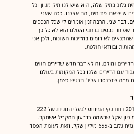
ית גלוב בתיק שלה, הוא שיש לנו תיק מגוון וכל
ם שיישארו פתוחים, הם אצלנו. ככה שאני
. דבר שני, הרבה זמן אומרים לי שכל הנכסים
 שפיזור נכסים ברחבי העולם הוא לא כל כך
11 מדינות וכמובן שהתנאים לא דומים במדינות השונות, ולכן אני
ותית ובוודאי חולפת.
יירים ומולם. זה לא דבר חדש שדיירים חווים
בוד עם הדיירים שלנו בכל המקומות בעולם
 ממה שנכנסנו אליו" הדגיש כצמן.
ר
גזית גלוב רשמה ברבעון הרביעי של 2019 רווח נקי המיוחס לבעלי המניות של 222
ליון שקל, לעומת רווח נקי של 160 מיליון שקל שרשמה ברבעון המקביל אשתקד.
ב-2019 כולה הסתכם הרווח הנקי של גזית גלוב ב-655 מיליון שקל, וזאת לעומת הפסד