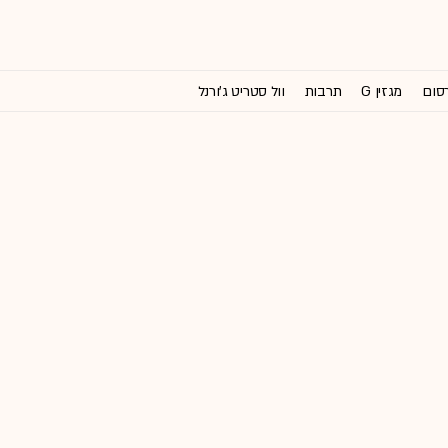
רסום
מגזין G
תרבות
וול סטריט ג'ורנל