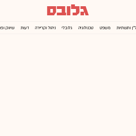
''ן ותשתיות
משפט
טכנולוגיה
גלובלי
ניהול וקריירה
דעות
שיווק ופ