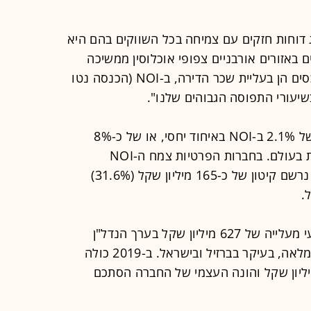
ג דוחות חזקים עם צמיחה בכל השווקים בהם היא
באזורים אורבניים צפופי אוכלוסין ממשיכה
להוכיח את עצמה, הן בעליית שווי הנכסים הן בעליית שכר הדירה, ב-NOI (הכנסה נטו
שיעורי התפוסה הגבוהים שלנו".
ברבעון הרביעי רשמה גזית גלוב גידול של 2.1% ב-NOI באיחוד יחסי, או של כ-8%
בנטרול התחזקות השקל מול המטבעות בעולם. בחברות הפרטיות צמח ה-NOI
ב-19.2% ל-435 מיליון שקל. במקביל, נרשם קיטון של כ-165 מיליון שקל (31.6%)
כמו-כן, נהנתה גזית גלוב ברבעון הרביעי מעלייה של 627 מיליון שקל בערך הנדל"ן
שבידי החברות הפרטיות שבבעלותה המלאה, בעיקר בברזיל ובישראל. ב-2019 כולה
ערך הנדל"ן של החברה ב-698 מיליון שקל והונה העצמי של החברה הסתכם