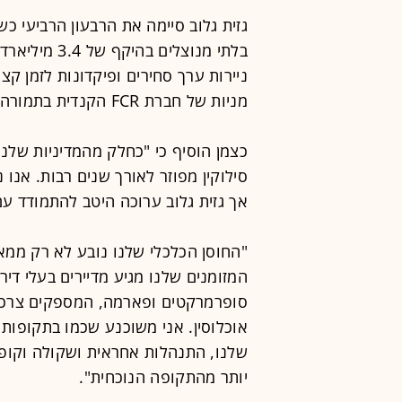
גזית גלוב סיימה את הרבעון הרביעי כש
מניות של חברת FCR הקנדית בתמורה ל-771 מיליון שקל.
כצמן הוסיף כי "כחלק מהמדיניות שלנו,
סילוקין מפוזר לאורך שנים רבות. אנו 
אך גזית גלוב ערוכה היטב להתמודד ע
"החוסן הכלכלי שלנו נובע לא רק ממאז
המזומנים שלנו מגיע מדיירים בעלי דיר
סופרמרקטים ופארמה, המספקים צרכים ו
אוכלוסין. אני משוכנע שכמו בתקופות
שלנו, התנהלות אחראית ושקולה וקופת 
יותר מהתקופה הנוכחית".