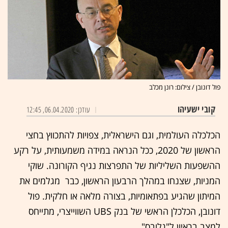
פול דונובן / צילום: רונן מכלב
קובי ישעיהו
עודכן: 06.04.2020, 12:45
הכלכלה העולמית, וגם הישראלית, צפויות להתכווץ בחצי
הראשון של 2020, ככל הנראה במידה משמעותית, על רקע
ההשפעות השליליות של התפרצות נגיף הקורונה. שוקי
המניות, שצנחו במהלך הרבעון הראשון, כבר מגלמים את
המיתון שהגיע בפתאומיות, בצורה מלאה או חלקית. פול
דונובן, הכלכלן הראשי של בנק UBS השווייצרי, מתייחס
למצב בראיון ל"גלובס".