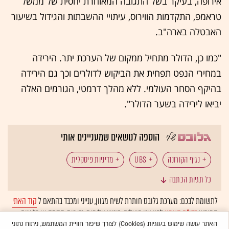
אירופה, בעיקר בשל התגובה המאוחרת יחסית של ממשל
טראמפ, התקדמות הווירוס, עיתויי ההשבתות והגידול בשיעור
האבטלה בארה"ב.
"כמו כן, הדולר מתחיל ממקום של הערכת יתר. הירידה
במחירי הנפט תפחית את הביקוש לדולרים וכך גם הירידה
בהיקף הסחר העולמי. ללא מהלך דרמטי, הגורמים האלה
יביאו לירידה בשער הדולר".
הוספה לנושאים שמעניינים אותי
נגיף הקורונה
UBS
מדיניות פיסקלית
כל תגיות הכתבה
לתשומת לבכם: מערכת גלובס חותרת לשיח מגוון, ענייני ומכבד בהתאם ל
קוד האתי
המופיע
בדו"ח האמון
לפיו אנו פועלים. ביטויי אלימות, גזענות, הסתה או כל שיח
בלתי הולם אחר מסוננים בצורה
אוטומטית
ולא יפורסמו באתר.
האתר עושה שימוש בעוגיות (Cookies) לצורך שיפור חוויית המשתמש, ניתוח נתוני