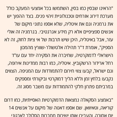
"הראינו שבסין כמו בסין, השתמשו בכל אמצעי המעקב כולל
מערכת דירוג אזרחים וטכנולוגיית זיהוי פנים. בצד ההפוך יש
את גרמניה וגם את איטליה, שלא אספו נתוני מיקום של
אנשים ספציפיים אלא רק מידע אגרגטיבי. בגרמניה זה אולי
עזר, אבל באיטליה, היכן שיש תרבות של אי ציות לחוק, זה לא
הספיק", אומרת ד"ר תהילה אלטשולר-שוורץ מהמכון
הישראלי לדמוקרטיה, שחיברה את הסקירה יחד עם עו"ד
רחל ארידור הרשקוביץ. איטליה, כמו רבות ממדינות אירופה,
וגם ישראל, קבעו צווי חירום להתמודדות עם המגיפה. הצווים
נקבעו בלחץ זמן וללא הליך דמוקרטי וביקורתי ומספקים
במרביתם פתרון חלקי להתמודדות עם משבר מסוג זה.
"באמצע הסקאלה נמצאות הדמוקרטיות האסייתיות, כמו דרום
קוריאה, וטאיוואן. שם אספו דאטה של מיקום על אנשים 14
יום אחורה, והעבירו אותו ישירות מחברות הסלולר לארגוני