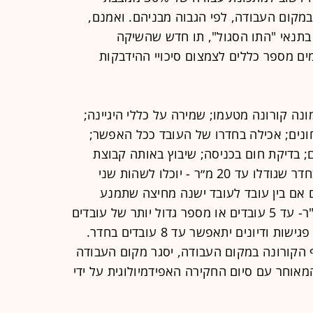
דים בו זמנית במקום העבודה, לפי הגבוה מבניהם. ואמנם,
בתנאי "התו הסגול", תו חדש שהשיקה
 מספר כללים לצמצום סיכויי ההידבקות
ונה קורונה מטעמו; שמירה על כללי היגיינה;
נים; אכילה בחדרו של העובד ככל האפשר;
ין אדם לאדם; בדיקת חום בכניסה; שיבוץ באותה קבוצת
הסעה ואותה משמרת, ככל האפשר; בחדר שגודלו עד 20 מ״ר - יוכלו לשהות שני
ם אם בין עובד לעובד ישנה מחיצה שתמנע
העברת רסס; בחדר שגודלו מעל 20 מ"ר- עד 5 עובדים או מספר גדול יותר של עובדים
אם בין עובד לעובד ישנה מחיצה; קיום פגישות ודיונים יתאפשר עד 8 עובדים בחדר.
 הקורונה במקום העבודה, יסגר מקום העבודה
מאוחר עם סיום החקירה האפידמיולוגית על ידי