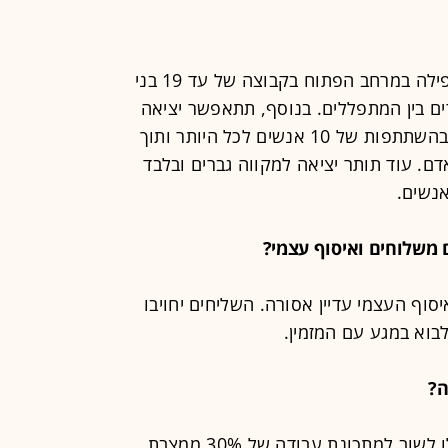
בתי הכנסת יוותרו סגורים, אך תותר תפילה במרחב הפתוח בקבוצה של עד 19 בני
ך שמירה על מרחק של 2 מטרים בין המתפללים. בנוסף, תתאפשר יציאה
לברית או לחתונה בשטח פתוח בלבד, בהשתתפות של 10 אנשים לכל היותר ותוך
בין אדם לאדם. עוד תותר יציאה למקווה גברים ובלבד
משלוחים ואיסוף עצמי?
וף העצמי עדיין אסורה. השליחים יחויבו
בוא במגע עם המזמין.
ה?
ענפי התעשייה, הייצור והשירותים יוכלו לשוב למתכונת עבודה של 30% ממצבת