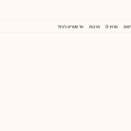
רסום
מגזין G
תרבות
וול סטריט ג'ורנל