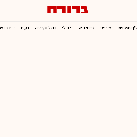
''ן ותשתיות
משפט
טכנולוגיה
גלובלי
ניהול וקריירה
דעות
שיווק ופ