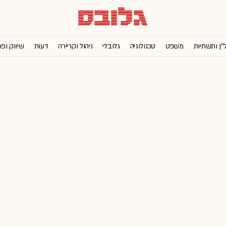
''ן ותשתיות
משפט
טכנולוגיה
גלובלי
ניהול וקריירה
דעות
שיווק ופ