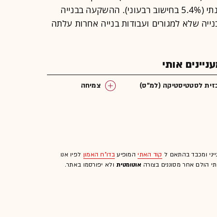
קניין רוחני עלתה ב-23.5% בחישוב שנתי (5.4% בחישוב רבעוני). ההשקעה בבנייה
15, וההשקעה בבנייה שלא למגורים ועבודות בנייה אחרות עלתה
יינים אותי
ית לסטטיסטיקה (למ"ס)
צמיחה
ייני ומכבד בהתאם ל
קוד האתי
המופיע
בדו"ח האמון
לפיו אנו
לתי הולם אחר מסוננים בצורה
אוטומטית
ולא יפורסמו באתר.