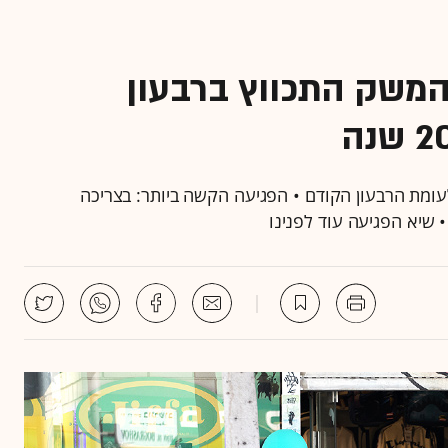
ר גרוע ממשבר 2008: המשק התכווץ ברבעון
אומדן ראשון של הלמ"ס, המשק התכווץ ב-7.1% לעומת הרבעון הקודם • הפגיעה הקשה ביותר: בצריכה