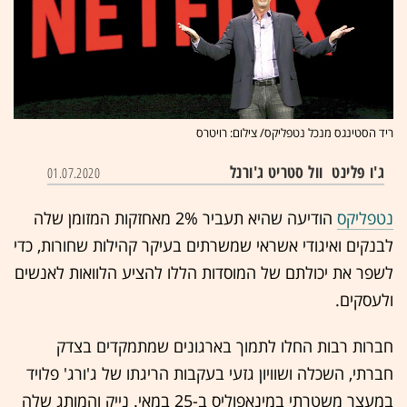
ריד הסטינגס מנכל נטפליקס/ צילום: רויטרס
ג'ו פלינט
וול סטריט ג'ורנל
01.07.2020
נטפליקס
הודיעה שהיא תעביר 2% מאחזקות המזומן שלה
לבנקים ואיגודי אשראי שמשרתים בעיקר קהילות שחורות, כדי
לשפר את יכולתם של המוסדות הללו להציע הלוואות לאנשים
ולעסקים.
חברות רבות החלו
לתמוך בארגונים שמתמקדים בצדק
חברתי, השכלה ושוויון גזעי בעקבות הריגתו של ג'ורג' פלויד
במעצר משטרתי במינאפוליס ב-25 במאי. נייק והמותג שלה