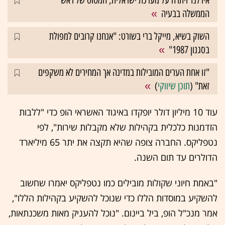
אירלנד ויתרה על מערכת ישראלית, המטוס של ראש
הממשלה בבעיה
השוק בשיא, מייקל ברי בשורט: "אנחנו קרובים למפולת
בסגנון 1987"
"זו אחת הערים המובילות במדינה אך המחירים לא משקפים
זאת" (
תוכן שיווקי
)
עוד 10 מיליון דולר יופקדו באיגוד האשראי הופ כדי "ללבות
הזדמנות כלכלית בקהילות שלא מקבלות שירות", לפי
נטפליקס. החברה צופה שהיא תקצה את יתר 65 מיליארד
הדולרים עד תום השנה.
"באמת חיוני שקולות מובילים כמו נטפליקס יאמרו שחשוב
להשקיע במוסדות הללו כדי שנוכל להשקיע בקהילות הללו",
אמר מנכ"ל הופ, ביל ביינום. "נוכל להעניק מאות משכנתאות,