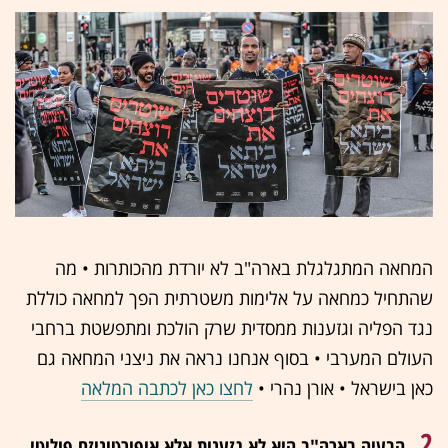
המחאה המתגלגלת בארה"ב לא יורדת מהכותרות • מה
שהתחיל כמחאה על אלימות משטרתית הפך למחאה כוללת
נגד הפליה וגזענות ממסדית שרק הולכת ומתפשטת ברחבי
העולם המערבי • בסוף אנחנו נראה את ניצני המחאה גם
כאן בישראל •
אורן נהרי
•
לחצו כאן לכתבה המלאה
2.
הבעיה בארה"ב היא לא גזענות אלא אופורטוניזם פוליטי