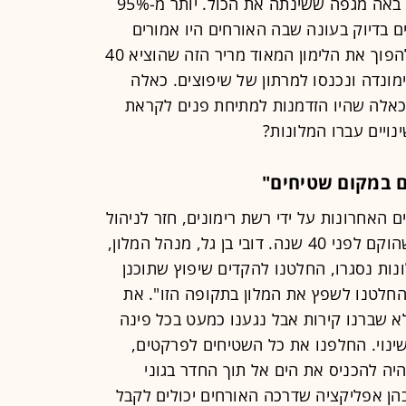
עיניים לשבירת שיא נוסף ב-2020. ואז באה מגפה ששינתה את הכול. יותר מ-95%
 בדיוק בעונה שבה האורחים היו אמורים
להגיע בהמוניהם. רבים מהם השכילו להפוך את הלימון המאוד מריר הזה שהוציא 40
מונדה ונכנסו למרתון של שיפוצים. כאלה
אלה שהיו הזדמנות למתיחת פנים לקראת
נויים עברו המלונות?
ם במקום שטיחים"
 האחרונות על ידי רשת רימונים, חזר לניהול
של משפחת אולשביצקי, בעלי המלון שהוקם לפני 40 שנה. דובי בן גל, מנהל המלון,
ות נסגרו, החלטנו להקדים שיפוץ שתוכנן
החלטנו לשפץ את המלון בתקופה הזו". את
א שברנו קירות אבל נגענו כמעט בכל פינה
 נכללו בשינוי. החלפנו את כל השטיחים לפרקטים,
היה להכניס את הים אל תוך החדר בגוני
בהן אפליקציה שדרכה האורחים יכולים לקבל