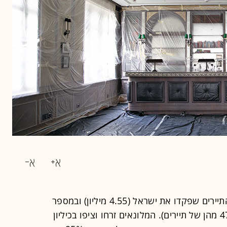
שנת 2019 תיזכר כשנת שיא במספר התיירים שפקדו את ישראל (4.55 מיליון) ובמספר
הלינות בבתי מלון (26 מיליון לינות, 47% מהן של תיירים). המלונאים זרחו וציפו בכיליון