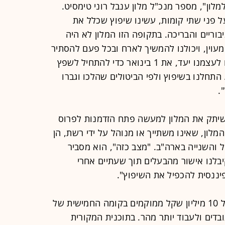
מלון", מספר מנכ"ל מלון ענבל רוני טימסיט.
וארים על פני שתי קומות, עשינו שיפוץ שכלל את
ריים והבריכה. בתקופה הזו המלון לא היה
מעוין, ויכולנו להמשיך לארח ובכל פעם להסתיר
את החלקים שנמצאים בעבודה. הצבנו לעצמנו יעד, את 1 בינואר כדי להתחיל לשפץ
 התחלנו בשיפוץ ולפי הביטולים שהלכו וגברו
.
יתק את המלון למעשה פתח הזדמנות לפרוס
 חדרים. בעלות המלון, שאינו משתייך או מנוהל על ידי רשת, הן
והשנייה בארה"ב. "מצב כזה", הוא מסביר
יבלנו אישור מהבעלים תוך שעתיים אחרי
ננסית להכפיל את השיפוץ".
לדבריו, 80 החדרים ששופצו בעלות של 10 מיליון שקל ממוקמים בקומה החמישית של
בדים ולעבוד יותר מהר. בתוכנית המקורית