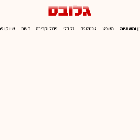
'ן ותשתיות
משפט
טכנולוגיה
גלובלי
ניהול וקריירה
דעות
שיווק ופ