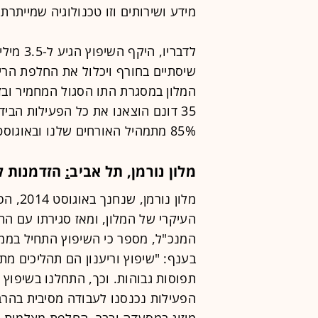
מידע ושירותים וזו טכנולוגיה שמייתרת 
המלון במסגרת התו הסגול המחמיר וב
35 דונם הוצאנו את כל הפעילות הבי
85% מתמהיל האורחים שלנו ובאוגוסט הגענו ל-80% תפוסה. שרק יימשך ככה".
מלון נורמן, תל אביב
:
הזדמנות ל
מלון נ
העיקרי של המלון, ומאז סגירתו עם הת
המנכ"ל, מספר כי השיפוץ התחיל בממ
בענף: "שיפוץ וריענון הם תהליכים מ
תפוסות גבוהות. וכך, התחלנו בשיפוץ
הפעילות נכנסנו לעבודה מסיבית בה
מיזוג במסעדה ובבר, החלפת מצלמות, 