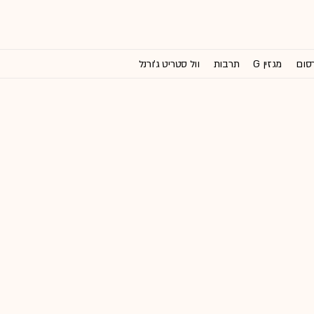
רסום
מגזין G
תרבות
וול סטריט ג'ורנל