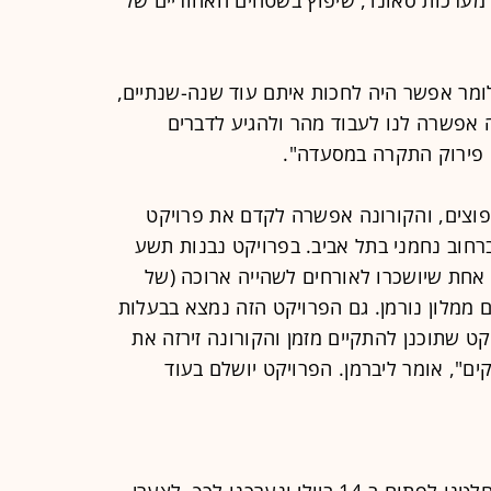
כלומר אפשר היה לחכות איתם עוד שנה-שנתיים,
ה אפשרה לנו לעבוד מהר ולהגיע לדברים
 פירוק התקרה במסעדה".
השיפוצים, והקורונה אפשרה לקדם את פרויקט
 ברחוב נחמני בתל אביב. בפרויקט נבנות תשע
 של 70, 80 ו-90 מ"ר כל אחת שיושכרו לאורחים לשהייה ארוכה (של
 ממלון נורמן. גם הפרויקט הזה נמצא בבעלות
ט שתוכנן להתקיים מזמן והקורונה זירזה את
ם", אומר ליברמן. הפרויקט יושלם בעוד
"בתחילה, כשעוד הייתה אופטימיות, החלטנו לפתוח ב-14 ביולי ונערכנו לכך. לצערי,