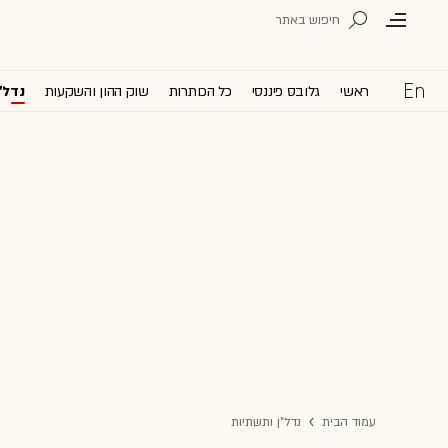
ראשי
גלובס פיננסי
כל הכותרות
שוק ההון והשקעות
נדל'
עמוד הבית
נדל"ן ותשתיות