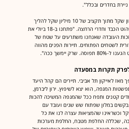
ניירת בחדרים ובכלל".
לדבריו, היקף השיפוץ הגיע ל-3.5 מיליון שקל מתוך תקציב של 10 מיליון שקל להליך
שיסתיים בחורף ויכלול את החלפת הריהוט הכבד וחדרי הרחצה. "פתחנו ב-18 ביולי את
זכות העובדה שאנחנו משתרעים על שטח של
דורית לשטחים הפתוחים. תיירות הפנים מהווה
פרק תקרות במסעדה
ורמן, שנחנך באוגוסט 2014, הפך מאז לאייקון תל אביבי. תיירים הם קהל היעד
פשטות המגפה, הוא יצא לשיפוץ. ירון ליברמן,
דים קטנים ותפח ככל שהמגפה המשיכה להכות
תבקשים במלון שפתוח שש שנים ועובד עם
 קל וכשראינו שהמציאות עצרה לנו את כל
רבה, שכללה החלפת מטבח, החלפת מערכות
מערכות סאונד, שיפוץ בשטחים האחוריים של