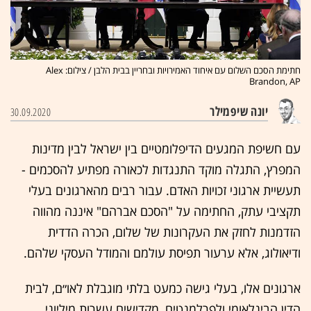
חתימת הסכם השלום עם איחוד האמירויות ובחריין בבית הלבן / צילום: Alex
Brandon, AP
יונה שיפמילר
30.09.2020
עם חשיפת המגעים הדיפלומטיים בין ישראל לבין מדינות
המפרץ, התגלה מוקד התנגדות לכאורה מפתיע להסכמים -
תעשיית ארגוני זכויות האדם. עבור רבים מהארגונים בעלי
תקציבי עתק, החתימה על "הסכם אברהם" איננה מהווה
הזדמנות לחזק את העקרונות של שלום, הכרה הדדית
ודיאולוג, אלא ערעור תפיסת עולמם והמודל העסקי שלהם.
ארגונים אלו, בעלי גישה כמעט בלתי מוגבלת לאו״ם, לבית
הדין הבינלאומי ולפרלמנטים, מקדישים עשרות מיליוני