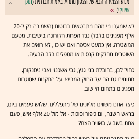
מנוע הצמיחה הבא של הצפון מתחיל ביזמות חברתית (
תוכן
שיווקי
)
לא שמענו מי מהם מתבטאים בבוטות (השמורה רק ל-20
אלף מפגינים בלבד) נגד הפרות הקורונה בישיבות. מטעם
המשטרה, אין כמעט אכיפה ואם יש כזו, לא רואים את
השוטרים מחלקים קנסות או מטפלים בלב הבעיה.
כחול לבן, בהובלת בני גנץ, גבי אשכנזי ואבי ניסנקורן,
חתומים גם הם על החוק המביש ועל התקנות שסוגרות
מפגינים בתחום היישוב.
כיצד אתם משווים מליונים של מתפללים, שלוש פעמים ביום,
בראש השנה, יום כיפור וסוכות - אל מול 20 אלף איש, פעם
אחת בשבוע, באוויר הצח?
כיצד התנהגותם של ראשי כחול מסתדרת עם המפלגה