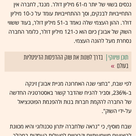
נכסים בשווי של יותר מ-61 מיליון דולר. מנגד, לחברה אין
התחייבויות לבנקים, וסך ההתחייבויות עומד על כ-10 מיליון
דולר. ההון העצמי שלה נאמד ב-51 מיליון דולר, בעוד ששווי
השוק של אבוג'ן כיום הוא כ-121 מיליון דולר, כלומר החברה
נסחרת מעל להונה העצמי.
בדרך לשנות את שוק ההדפסות הדיגיטליות
בעולם
לפי שבח, "בחצי שנה האחרונה מניית אבוג'ן זינקה
ב-236%, וסביר להניח שהדבר קשור באסטרטגיה החדשה
של החברה להקמת חברות בנות ולהפנמת הפוטנציאל
על-ידי השוק".
שבח מוסיף, כי "נראה שלחברה יתרון טכנולוגי והיא מכוונת
לביצועים משמעותיים וקריטיים לפעילות העסקית במהלך