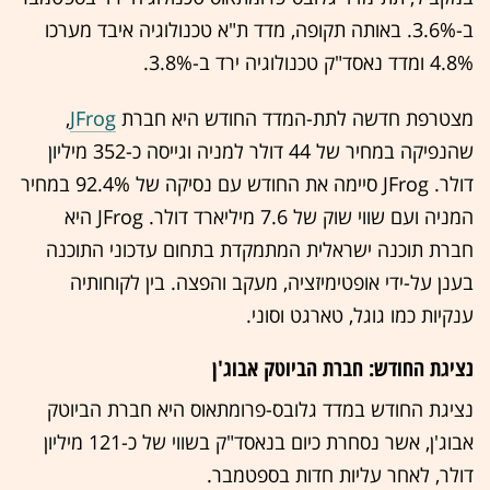
ב-3.6%. באותה תקופה, מדד ת"א טכנולוגיה איבד מערכו
4.8% ומדד נאסד"ק טכנולוגיה ירד ב-3.8%.
מצטרפת חדשה לתת-המדד החודש היא חברת
JFrog
,
שהנפיקה במחיר של 44 דולר למניה וגייסה כ-352 מיליון
דולר. JFrog סיימה את החודש עם נסיקה של 92.4% במחיר
המניה ועם שווי שוק של 7.6 מיליארד דולר. JFrog היא
חברת תוכנה ישראלית המתמקדת בתחום עדכוני התוכנה
בענן על-ידי אופטימיזציה, מעקב והפצה. בין לקוחותיה
ענקיות כמו גוגל, טארגט וסוני.
נציגת החודש: חברת הביוטק אבוג'ן
נציגת החודש במדד גלובס-פרומתאוס היא חברת הביוטק
אבוג'ן, אשר נסחרת כיום בנאסד"ק בשווי של כ-121 מיליון
דולר, לאחר עליות חדות בספטמבר.