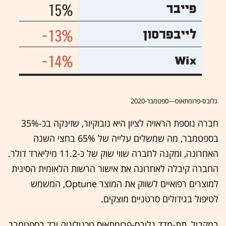
גלובס-פרומתאוס---ספטמבר-2020
חברה נוספת הראויה לציון היא נובוקיור, שזינקה בכ-35%
בספטמבר, מה שמשלים עלייה של 65% בחצי השנה
האחרונה, ומקנה לחברה שווי שוק של כ-11.2 מיליארד דולר.
החברה קיבלה לאחרונה את אישור הרשות הלאומית הסינית
למוצרים רפואיים לשווק את המוצר Optune, המשמש
לטיפול בגידולים סרטניים מוצקים.
במקביל, תת-מדד גלובס-פרומתאוס טכנולוגיה ירד בספטמבר