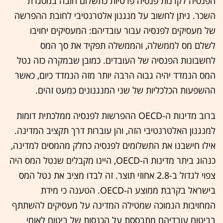
הפנסיה לקרנות פנסיה פרטיות כתשלום חובה במסגרת
השכר. ניתן לחשוב על מנגנון אלטרנטיבי לחובת ההפרשה
של מעסיקים לפנסיה עבור עובדיהם: המעסיקים יחויבו
לשלם מס לממשלה, והממשלה תפקיד את סך המס
לחשבונות הפנסיה של העובדים. כמובן שבמקרה כזה נטל
המס הנמדד יהיה גבוה הרבה יותר מזה הנמדד כיום, כאשר
ההשפעות הכלכליות של שני המנגנונים כמעט זהים.
ברוב מדינות ה-OECD ההפרשות לפנסיה ממלכתית דומות
למנגנון האלטרנטיבי הזה, והן עוברות דרך תקציב המדינה.
אילו חישבנו את התשלומים לפנסיה כחלק מהמסים למדינה,
כנהוג ביתר מדינות ה-OECD, היינו מקבלים שנטל המס היה
צפוי לגדול ב-2.8 אחוזי תוצר. זה לבדו מציב את נטל המס
בישראל בקרבת ממוצע ה-OECD. הטענה כי מידת
המחויבות הנמוכה שמטילה המדינה על מעסיקים להשתתף
בביטוח עובדיהם מתבססת על הכנסות של ביטוח לאומי