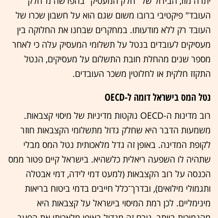
יתרה מזו, הבידול של "חלק המעסיק" בהפרשה מ"חלק
העובד" פיקטיבי ברובו משום שגם הוא על חשבון שכרו של
העובד רק ללא מודעותו. במחקרים שבחנו את החלוקה בין
מעסיקים לעובדים בנטל על תשלומי המעסיק עלה כי לאחר
מספר שנים מהחלת חובת התשלום על מעסיקים, הנטל
התקזז חלקית או לחלוטין משכר העובדים.
נטל המס בישראל דומה ל-OECD
רוב מדינות ה-OECD נוקטות מדיניות של מיסוי קצבאות.
משמעות הדבר היא שחלק גדול מתשלומי הקצבאות חוזר
לקופת המדינה. באופן זה גדל מלאכותית נטל המס מבלי
שתהיה לו השפעה ריאלית כלשהיא. בישראל קיים פטור ממס
הכנסה על רוב הקצבאות (למעט דמי לידה, דמי אבטלה
ותגמולי מילואים), ובדרך־כלל חייבים בדמי ביטוח בריאות
מינימליים. לכן רמת המיסוי בישראל על קצבאות היא
מהנמוכות ביותר. גורם זה מגדיל באופן מלאכותי את הפער