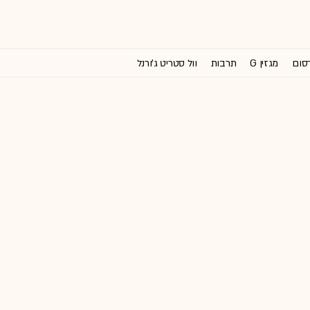
רסום
מגזין G
תרבות
וול סטריט ג'ורנל