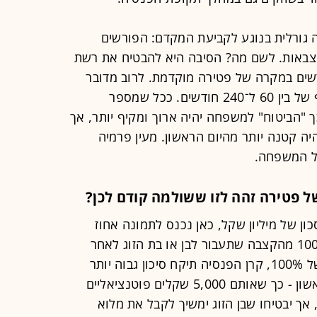
ורלית בנוגע לקביעת המקדם: הפורשים
באות. לשם מה? הסיבה היא להבטיח את רשת
ורשים במקרה של פטירה מוקדמת. לרוב מדובר
על בחירת מספר חודשים שנע על רצף של בין 60 ל־240 חודשים. ככל שמספר
ך "הביטוח" למשפחה יהיה ארוך ומקיף יותר, אך
 קטנה יותר מהיום הראשון. מעין פרמיה
ל המשפחה.
פטירה זהה לזו ששולמה קודם לכן?
ון של מיליון שקל, כאן נכנס לתמונה אחוז
קצבת השאיר - בחירה שבין 30% ל־100% מהקצבה שתעבור לבן או בת הזוג לאחר
המוות. אם תבחרו בהגנה מקסימלית של 100%, קרן הפנסיה תיקח סיכון גבוה יותר
ותפחית את הקצבה שלכם מהרגע הראשון - כך שאותם 5,000 שקלים פוטנציאליים
4,400 שקל בחודש, אך יבטיחו שבן הזוג ימשיך לקבל את מלוא