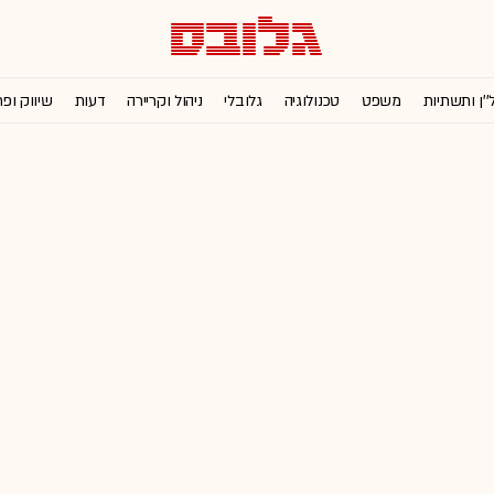
''ן ותשתיות
משפט
טכנולוגיה
גלובלי
ניהול וקריירה
דעות
שיווק ופ