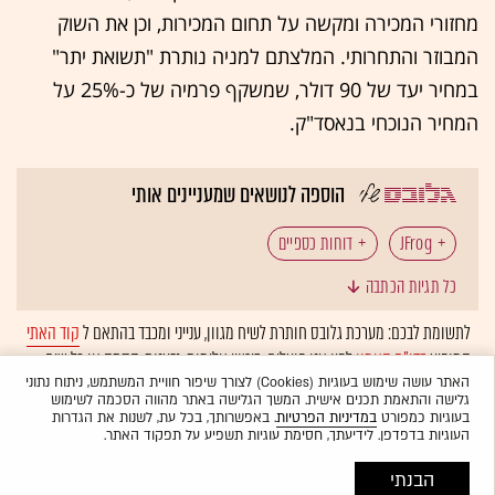
מחזורי המכירה ומקשה על תחום המכירות, וכן את השוק
המבוזר והתחרותי. המלצתם למניה נותרת "תשואת יתר"
במחיר יעד של 90 דולר, שמשקף פרמיה של כ-25% על
המחיר הנוכחי בנאסד"ק.
הוספה לנושאים שמעניינים אותי
JFrog
דוחות כספיים
כל תגיות הכתבה
לתשומת לבכם: מערכת גלובס חותרת לשיח מגוון, ענייני ומכבד בהתאם ל
קוד האתי
המופיע
בדו"ח האמון
לפיו אנו פועלים. ביטויי אלימות, גזענות, הסתה או כל שיח
בלתי הולם אחר מסוננים בצורה
אוטומטית
ולא יפורסמו באתר.
האתר עושה שימוש בעוגיות (Cookies) לצורך שיפור חוויית המשתמש, ניתוח נתוני
גלישה והתאמת תכנים אישית. המשך הגלישה באתר מהווה הסכמה לשימוש
בעוגיות כמפורט
במדיניות הפרטיות
. באפשרותך, בכל עת, לשנות את הגדרות
העוגיות בדפדפן. לידיעתך, חסימת עוגיות תשפיע על תפקוד האתר.
הבנתי