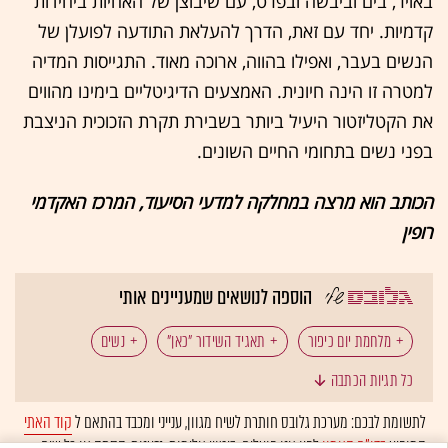
באויר, בים וביבשה ובפרט, עם שיבוצן של האחיות ביחידות
קדמיות. יחד עם זאת, הדרך להעלאת התודעה לפועלן של
הנשים בעבר, ואפילו בהווה, ארוכה מאוד. התגייסות המדיה
למטרה זו הינה חיונית. האמצעים הדיגיטליים בימינו מהווים
את הקטליזטור היעיל ביותר בשבירת תקרת הזכוכית הניצבת
בפני נשים בתחומי החיים השונים.
הכותב הוא מרצה במחלקה למדעי הסיעוד, המרכז האקדמי
רופין
הוספה לנושאים שמעניינים אותי
מלחמת יום כיפור
תאגיד השידור "כאן"
נשים
כל תגיות הכתבה
צה"ל
לתשומת לבכם: מערכת גלובס חותרת לשיח מגוון, ענייני ומכבד בהתאם ל
קוד האתי
המופיע
בדו"ח האמון
לפיו אנו פועלים. ביטויי אלימות, גזענות, הסתה או כל שיח