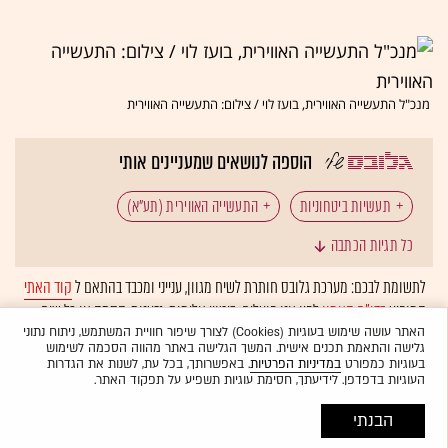
מנכ"ל התעשייה האווירית, בועז לוי / צילום: התעשייה האווירית
הוספה לנושאים שמעניינים אותי
תעשיות ביטחוניות
התעשייה האווירית (תע"א)
כל תגיות הכתבה
איחוד האמירויות
רחפנים
בועז לוי
לתשומת לבכם: מערכת גלובס חותרת לשיח מגוון, ענייני ומכבד בהתאם ל
קוד האתי
המופיע
בדו"ח האמון
לפיו אנו פועלים. ביטויי אלימות, גזענות, הסתה או כל שיח
בלתי הולם אחר מסוננים בצורה
אוטומטית
ולא יפורסמו באתר.
האתר עושה שימוש בעוגיות (Cookies) לצורך שיפור חוויית המשתמש, ניתוח נתוני
גלישה והתאמת תכנים אישית. המשך הגלישה באתר מהווה הסכמה לשימוש
בעוגיות כמפורט
במדיניות הפרטיות
. באפשרותך, בכל עת, לשנות את הגדרות
העוגיות בדפדפן. לידיעתך, חסימת עוגיות תשפיע על תפקוד האתר.
הבנתי