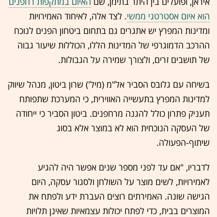
איראן, ופועלים בין היתר בתימן, שם
האיום במתקפות רחפנים
הוא איום אסטרטגי ממשי
. לצד אלה, לאיחוד האמירויות
ומדינות המפרץ יש אתגרים גם בתחום ביטחון הפנים לנוכח
ההרכב הדמוגרפי של המדינות הללו, הכוללות שיעור גבוה
של תושבים זרים, ולצורך שמירה על הגבולות.
בשיחה עם גלובס הסביר אל"מ (מיל') שרון ביטון, מנהל שיווק
למדינות המפרץ בתעשייה האווירית, כי המערכת שתפותח
תעניק פתרון כולל להגנה מרחפנים. ביטון הסביר כי ייחודה
של העסקה הנוכחית הוא לא במוצר אלא בסוג
שיתוף-הפעולה.
לדבריו, "אם עד לפני מספר שנים אפשר היה להגיע
לאמירויות, לשים מוצר על השולחן ולסגור עסקה, היום
הגישה שונה. האמירתים רוצים העברת ידע ולפתח את
המוצרים בבית, כדי לפתח יכולות עצמאיות שאינן תלויות