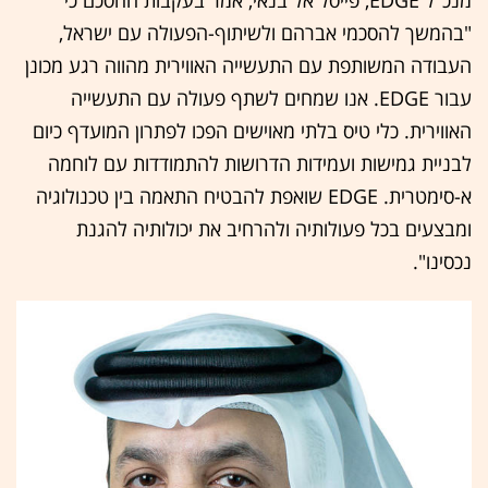
מנכ"ל EDGE, פייסל אל בנאי, אמר בעקבות ההסכם כי
"בהמשך להסכמי אברהם ולשיתוף-הפעולה עם ישראל,
העבודה המשותפת עם התעשייה האווירית מהווה רגע מכונן
עבור EDGE. אנו שמחים לשתף פעולה עם התעשייה
האווירית. כלי טיס בלתי מאוישים הפכו לפתרון המועדף כיום
לבניית גמישות ועמידות הדרושות להתמודדות עם לוחמה
א-סימטרית. EDGE שואפת להבטיח התאמה בין טכנולוגיה
ומבצעים בכל פעולותיה ולהרחיב את יכולותיה להגנת
נכסינו".