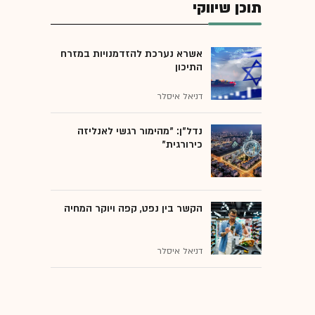
תוכן שיווקי
אשרא נערכת להזדמנויות במזרח
התיכון
דניאל איסלר
נדל"ן: "מהימור רגשי לאנליזה
כירורגית"
הקשר בין נפט, קפה ויוקר המחיה
דניאל איסלר