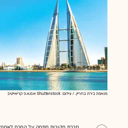
מנאמה בירת בחריין. / צילום: Shutterstock א.ס.א.פ קריאייטיב
חברת מקורות חתמה על הסכם לאספקת ש