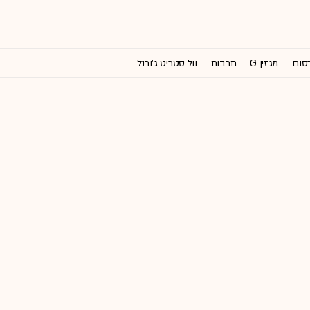
רסום
מגזין G
תרבות
וול סטריט ג'ורנל