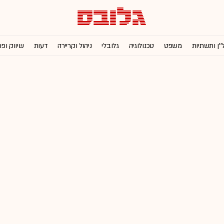
''ן ותשתיות
משפט
טכנולוגיה
גלובלי
ניהול וקריירה
דעות
שיווק ופ