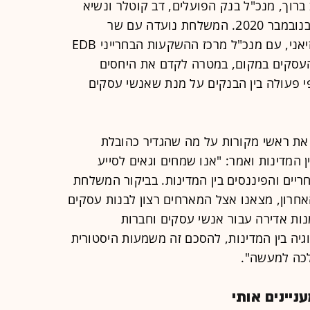
ב ברוך, מנכ"ל בנק הפועלים, דב קוטלר ונשיא
התאחדות התעשיינים, רון תומר ב-25 בנובמבר 2020. המשלחת נועדה עם שר
הכלכלה והמסחר של בחריין, זאיד אל זיאני, עם מנכ"ל מרכז ההשקעות הבחרייני EDB
והעסקים במקום, במטרה לקדם את היחסים
פי פעולה בין הבנקים על מנת שאנשי עסקים
 את ראשי מקורות על מה שהגדיר כהובלת
המדינות ואמר: "אנו שמחים וגאים לסייע
יים והפיננסים בין המדינות. בביקור המשלחת
חרון, מצאנו אצל המארחים רצון לבנות עסקים
נות אדירה עבור אנשי עסקים וחברות
גיה בין המדינות, להסכם זה משמעות היסטורית
לכה למעשה".
יינים אותי