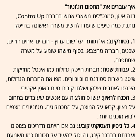
איך עוברים את "מחסום הג'וניור"
דנה אייזן, סמנכ"לית משאבי אנוש בחברת ControlUp,
נותנת כמה טיפים שיעזרו להשיג משרה ראשונה בהייטק
1. נטוורקינג:
אל תוותרו על שום ערוץ - חברים, אחים דודים,
שכנים, חבר'ה מהצבא. בסוף מישהו שומע על משרה
שמתפנה.
2.
עבודת שטח:
חברות הייטק גדולות כמו אינטל מחזיקות
20% משרות סטודנטים וג'וניורים. מפו את החברות הגדולות,
היכנסו לאתרים שלהן ושלחו קורות חיים באופן אקטיבי.
3.
הכנה לראיון:
עשו סימולציה עם אנשים שעובדים בתחום
על ראיון, קראו על המוצר, על הטכנולוגיה. מג'וניורים מצפים
לבוא מוכנים יותר.
4.
כל ניסיון תעסוקתי קובע:
גם אם הייתם מדריכים בצופים
ועבדתם בברגר קינג, זה יכול להעיד על תכונות כמו משמעת