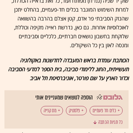
שוק יד שניה (גמ"ח) מפותח ועוד, כל זאת בראייה הכוללת,
למרות השימוש המוגבר בכלים חד-פעמיים, בהחלט יתכן
שהנזק הסביבתי פר אדם, קטן אצלם בהרבה בהשוואה
לאוכלוסיות אחרות. גם כאן, נדרשת ראייה מקיפה וכוללת,
שלוקחת בחשבון נושאים חברתיים, כלכליים וסביבתיים
ומנסה לאזן בין כל השיקולים.
הכותבת עומדת בראש המעבדה לחדשנות באקולוגיה
תעשייתית, החוג ללימודי סביבה, בית הספר למדעי הסביבה
וכדור הארץ על שם פורטר, אוניברסיטת תל אביב
הוספה לנושאים שמעניינים אותי
כלים חד פעמיים
פלסטיק
מס קנייה
כל תגיות הכתבה
איכות הסביבה
זיהום סביבה