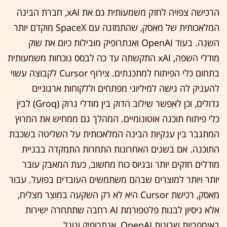
הרכישה צפויה לחזק משמעותית גם את xAI, חברת הבינה
המלאכותית של מאסק, שהתמזגה עם SpaceX מוקדם יותר
השנה. בעוד OpenAI ואנתרופיק מובילות כיום את שוק
מודלי השפה, xAI התקשתה עד כה לבסס נוכחות משמעותית
בתחום כלי הפיתוח למתכנתים. צירוף Cursor לקבוצה עשוי
להעניק לה גישה למיליוני מפתחים וללקוחות ארגוניים
גדולים, וכן לאפשר שילוב הדוק בין מודלי גרוק (Groq) לבין
כלי פיתוח תוכנה אוטונומיים. המהלך גם ממחיש את המרוץ
המתגבר בין ענקיות הבינה המלאכותית על השליטה בשכבת
התוכנה. אם בשנים האחרונות התחרות התמקדה בבניית
מודלים חזקים יותר ובגיוס כוח מחשוב, כעת המאבק עובר
יותר ויותר למוצרים שבהם משתמשים העובדים בפועל. עבור
מאסק, רכישת Cursor היא לא רק השקעה במוצר מצליח,
אלא ניסיון לבנות פלטפורמת AI רחבה שתתחרה ישירות
באימפריות שבונות OpenAI, אנתרופיק וגוגל.