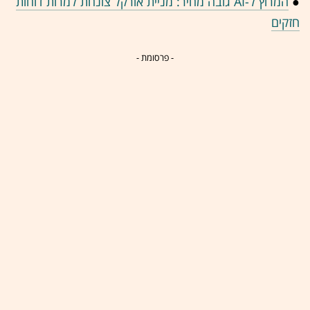
●
המרוץ ל-AI גובה מחיר: מניית אורקל צונחת למרות דוחות
חזקים
- פרסומת -