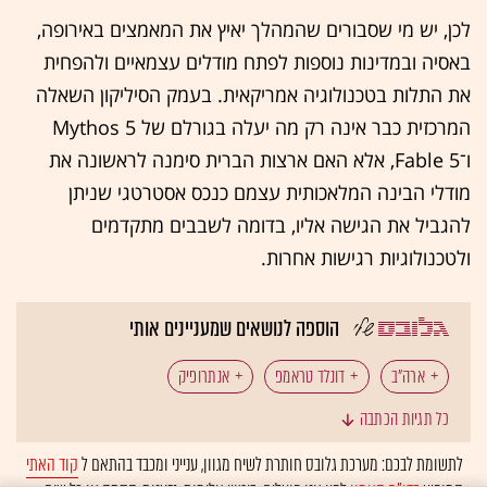
לכן, יש מי שסבורים שהמהלך יאיץ את המאמצים באירופה,
באסיה ובמדינות נוספות לפתח מודלים עצמאיים ולהפחית
את התלות בטכנולוגיה אמריקאית. בעמק הסיליקון השאלה
המרכזית כבר אינה רק מה יעלה בגורלם של Mythos 5
ו־Fable 5, אלא האם ארצות הברית סימנה לראשונה את
מודלי הבינה המלאכותית עצמם כנכס אסטרטגי שניתן
להגביל את הגישה אליו, בדומה לשבבים מתקדמים
ולטכנולוגיות רגישות אחרות.
הוספה לנושאים שמעניינים אותי
ארה"ב
דונלד טראמפ
אנתרופיק
כל תגיות הכתבה
בינה מלאכותית
טכנולוגיה: בינה מלאכותית
שבבים
לתשומת לבכם: מערכת גלובס חותרת לשיח מגוון, ענייני ומכבד בהתאם ל
קוד האתי