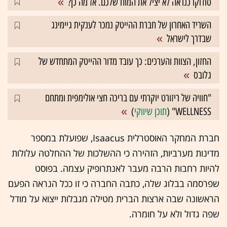
סודוקו כנראה לא יציל את המוח שלכם. אז מה כן?
השריד האחרון של חברת ההייטק נמכר לענקית גיימינג
שבדרך לישראל
החזון, הצוות והערכים: כך עובד מדור ההייטק המתחדש של
גלובס
"חוויה של ריזורט יוקרתי עם בריכה חצי אולימפית ומתחם
WELLNESS" (
תוכן שיווקי
)
חברת המחקר האוסטרלית Isaacus, שפועלת במספר
מדינות מערביות, הזהירה כי ההשלכות של ההחלטה עלולות
להיות רחבות הרבה מעבר לאנתרופיק עצמה. בפוסט
שפרסמה בבלוג שלה, כתבה החברה כי זו ככל הנראה הפעם
הראשונה שבה ארצות הברית מטילה מגבלות ייצוא על מודל
שפה גדול ולא על חומרה.