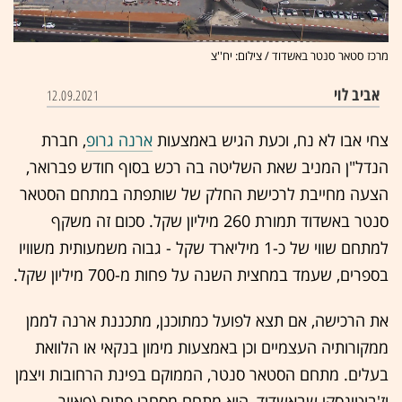
מרכז סטאר סנטר באשדוד / צילום: יח''צ
אביב לוי
12.09.2021
צחי אבו לא נח, וכעת הגיש באמצעות
ארנה גרופ
, חברת
הנדל"ן המניב שאת השליטה בה רכש בסוף חודש פברואר,
הצעה מחייבת לרכישת החלק של שותפתה במתחם הסטאר
סנטר באשדוד תמורת 260 מיליון שקל. סכום זה משקף
למתחם שווי של כ-1 מיליארד שקל - גבוה משמעותית משוויו
בספרים, שעמד במחצית השנה על פחות מ-700 מיליון שקל.
את הרכישה, אם תצא לפועל כמתוכנן, מתכננת ארנה לממן
ממקורותיה העצמיים וכן באמצעות מימון בנקאי או הלוואת
בעלים. מתחם הסטאר סנטר, הממוקם בפינת הרחובות ויצמן
וז'בוטינסקי שבאשדוד, הוא מתחם מסחרי פתוח (פאוור