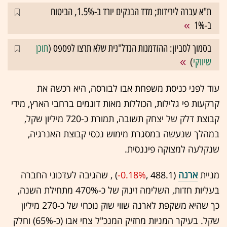
ת"א עברה לירידות; מדד הבנקים יורד ב-1.5%, הביטוח
ב-1%
בסמוך לסביון: ההזדמנות הנדל"נית שלא תרצו לפספס (
תוכן
שיווקי
)
עוד לפני כניסת משפחת אבו לבורסה, היא רכשה את
קרקעות פי גלילות, הכוללות מאות דונמים ברחבי הארץ, מידי
קבוצת דלק של יצחק תשובה, תמורת כ-720 מיליון שקל,
במהלך שנעשה במסגרת מימוש נכסי קבוצת האנרגיה,
שנקלעה למצוקה פיננסית.
מניית
ארנה
(488.1 ,‎
-0.18%
‏) , שהגיבה לעדכוני החברה
בעליות חדות, השלימה זינוק של כ-470% מתחילת השנה,
כך שהיא משקפת לארנה שווי שוק נוכחי של כ-270 מיליון
שקל. בעיקר המניות מחזיק המנכ"ל צחי אבו (כ-65%) וחלק