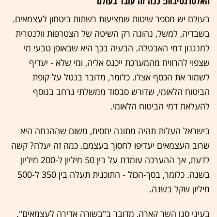
האלטרנטיבות: ככה זה עובד בעולם
בעולם יש מספר שיטות שמציעות רשתות ביטחון לעצמאים.
בשבדיה, למשל, נהוגה רק השיטה של הצטרפות וולנטרית
למנגנון דמי האבטלה. הבעיה בכך היא שבאופן טבעי מי
שצפוי להרוויח מהמערכת ייכנס אליה, ומי שלא - יעדיף
לשמור את הכסף אצלו. כלומר, מדובר בנטל על קופת
הביטוח הלאומי, שדורש סבסוד ממשלתי נרחב בנוסף
להעלאת דמי הביטוח הלאומי.
בישראל העלות תהיה מתונה יחסית, משום שההנחה היא
שרוב העצמאים יעדיפו לחסוך בעצמם. כמה זה יעלה? קשה
לדעת, אך ההערכה עומדת על בין 50 מיליון ל-200 מיליון
בשנה. כלומר, בסך-הכול - התוכנית תעלה בין 350 ל-500
מיליון שקל בשנה.
בעיני סגן השר קארה, מדובר ב"בשורה אדירה לעצמאים".