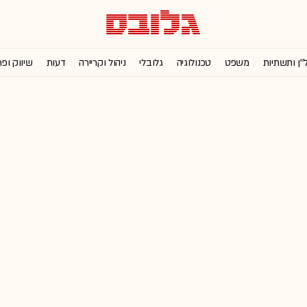
''ן ותשתיות
משפט
טכנולוגיה
גלובלי
ניהול וקריירה
דעות
שיווק ופ