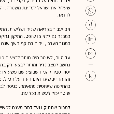
או בוויכוחים על תו ירוק בקניונים, ה
שעלול את ישראל למדינת משטרה, וה
לרדאר.
אם יעבור בקריאה שניה ושלישית, התיק
במבנה גם ללא צו שופט. התיקון נח
במגזר הערבי, ויהיה בתוקף משך שנה ו
עד היום, לשוטר היה מותר לבצע חיפוש
נחשב למצב נדיר ומותר לבצעו רק במק
יסוד סביר להניח שבוצע שם פשע או
זהו החריג שעד היום העיד על הכלל. כ
בהחלטה שיפוטית מתאימה. כניסה לבית
שוטר יכול לעשות בכל עת.
למרות שהחוק נועד לתת מענה לפשיע