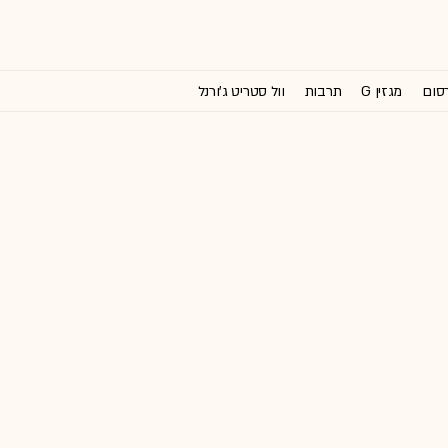
רסום
מגזין G
תרבות
וול סטריט ג'ורנל