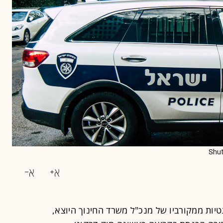
יות ממקורביו של מנכ"ל משרד החינוך היוצא,