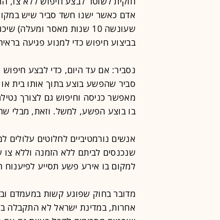
חוקית לשוטר לבצע חיפוש ללא צו, הו
אדם כאשר ישנו חשד סביר שיש במקום
שעונשה 10 שנות מאסר ומעלה)
בביצוע חיפוש כדי למנוע פגיעה בראי
נסביר: אם עד היום, כדי לבצע חיפוש 
סביר שהפשע בוצע בתוך אותו בית או
מאפשר כניסה וחיפוש גם לצורך נטיל
בו בוצע הפשע, למשל. וזאת, מבלי שה
אנשים נורמטיביים לחלוטים עלולים למ
שנכנסים לביתם ללא הזמנה וללא צו ש
למקום בו אירע פשע תסייע לפיענוח ה
מדובר בחוק שפוגע קשות במעמדם ובזכו
אחרות, במדינת ישראל לא התקבלה במ