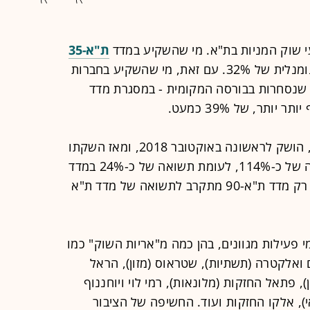
 שוק המניות בת"א. מי שהשקיע במדד
ת"א-35
נהנה בשנת 2021 מתשואה חיובית פנומנלית של 32%. עם זאת, מי שהשקיע בחברות
שנסחרות בבורסה המקומית - במסגרת מדד
ותר, של 39% כמעט.
המדד, שכנראה לא רבים מכירים אותו, הושק לראשונה באוקטובר 2018, ומאז השקתו
ועד סוף 2021 הניב למשקיעים תשואה של כ-114%, לעומת תשואה של כ-24% במדד
רק מדד ת"א-90 מתקרב לתשואה של מדד ת"א
ל 40 חברות מתחומי פעילות מגוונים, בהן כמה מ"אריות השוק" כמו
ואלקטרה (תשתיות), שטראוס (מזון), הראל
), פתאל החזקות (מלונאות), רמי לוי ו
יוחננוף
י), אלקו החזקות ועוד. החשיפה של הציבור