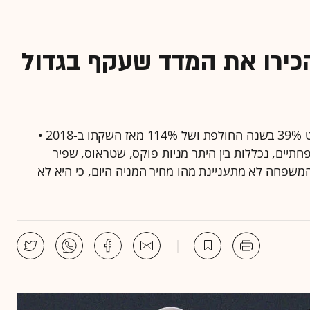
ירו את המדד שעקף בגדול
מי שהשקיע במדד ת"א פמילי נהנה מתשואה של כמעט 39% בשנה החולפת ושל 114% מאז השקתו ב-2018 •
יים, נכללות בין היתר מניות פוקס, שטראוס, שפיר
"המשפחה לא מתעניינת מהו מחיר המניה היום, כי היא לא