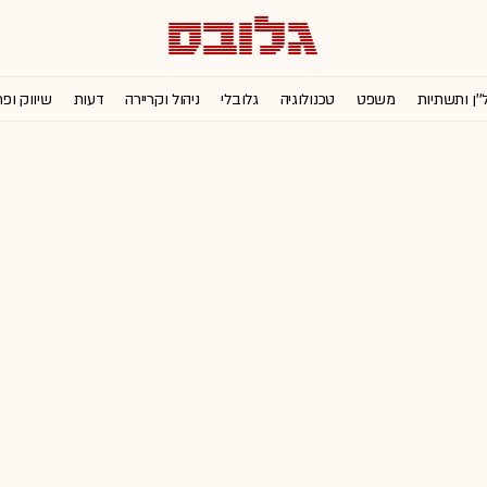
''ן ותשתיות
משפט
טכנולוגיה
גלובלי
ניהול וקריירה
דעות
שיווק ופ