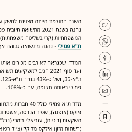
השנה החולפת הייתה מצוינת למשקיעי
המשפחתיות (קרי בשליטה משפחתית) 
ת"א פמילי
- נהנה מתשואה גבוהה אף יותר י
ת"א-35, ושל כ-43% במדד ת"א-125.
פמילי באותה תקופה, עם כ-108%.
מדד ת"א פמילי כול
פוקס (אופנה), שפיר הנדסה, אשטרום 
השקעות (ביטוח), עזריאלי ודמרי (נדל"ן
(רשתות מזון) אילקס מדיקל (ציוד רפוא