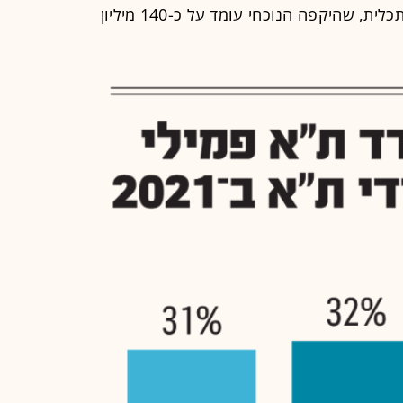
למדד מתבצעת באמצעות קרן סל של תכלית, שהיקפה הנוכחי עומד על כ-140 מיליון