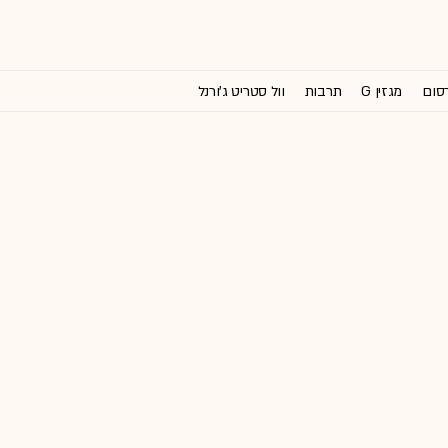
רסום
מגזין G
תרבות
וול סטריט ג'ורנל