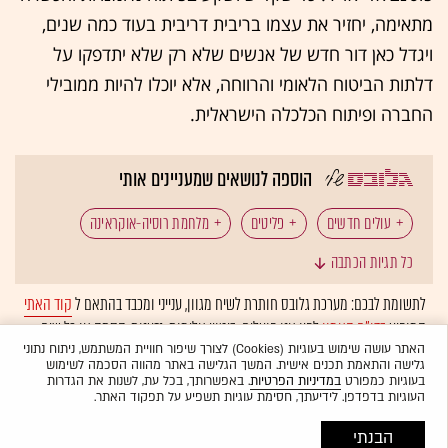
מתאימה, יחזיר את עצמו בריבית דריבית בעוד כמה שנים,
ויגדל כאן דור חדש של אנשים שלא רק שלא יתדפקו על
דלתות הביטוח הלאומי והרווחה, אלא יוכלו להיות ממובילי
החברה ופיתוח הכלכלה הישראלית.
הוספה לנושאים שמעניינים אותי
עולים חדשים
פליטים
מלחמת רוסיה-אוקראינה
כל תגיות הכתבה
עובדי הייטק
שוק העבודה
אוקראינה
רוסיה
לתשומת לבכם: מערכת גלובס חותרת לשיח מגוון, ענייני ומכבד בהתאם ל
קוד האתי
המופיע
בדו"ח האמון
לפיו אנו פועלים. ביטויי אלימות, גזענות, הסתה או כל שיח
בלתי הולם אחר מסוננים בצורה
אוטומטית
ולא יפורסמו באתר.
האתר עושה שימוש בעוגיות (Cookies) לצורך שיפור חוויית המשתמש, ניתוח נתוני
גלישה והתאמת תכנים אישית. המשך הגלישה באתר מהווה הסכמה לשימוש
בעוגיות כמפורט
במדיניות הפרטיות
. באפשרותך, בכל עת, לשנות את הגדרות
העוגיות בדפדפן. לידיעתך, חסימת עוגיות תשפיע על תפקוד האתר.
הבנתי