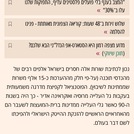
"המצב בענף בלי פועלים פלסטינים עדיף, התפוקות שלנו
עלו ב־30%"
שלוש זירות ב־48 שעות: קוריאה הצפונית מאותתת - פנינו
להסלמה
מדוע מצפה רמון היא הסטארט-אפ הנדל"ני הבא שלכם?
(
תוכן שיווקי
)
נכון לכתיבת שורות אלה חסרים בישראל אלפים רבים של
מהנדסי תוכנה (על-פי חלק מההערכות כ-15 אלף משרות
שממתינות לשיבוץ). הפוטנציאל לקפיצת מדרגה משמעותית
בעקבות גל העלייה מרוסיה ואוקראינה אדיר - כך היה בשנות
ה-90 כאשר גלי העלייה ממדינות ברית-המועצות לשעבר הם
מהאחראיים הראשיים להזנקת ההייטק הישראלי ולהפיכתו
לשם דבר בעולם.