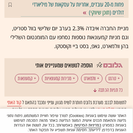
פחות מ-20 עובדים, אחריות על עסקאות של מיליארדי
דולרים (
תוכן שיווקי
)
מניית החברה איבדה 2.3% בערב יום שלישי בוול סטריט,
וגם מניות קמעונאות נוספות נסחפו עם המומנטום השלילי
בהן וולמארט, גאפ, בסט ביי וקוסטקו.
הוספה לנושאים שמעניינים אותי
טרגט
וולמארט
מכירות קמעונאיות
קמעונאות
כל תגיות הכתבה
מלאי
לתשומת לבכם: מערכת גלובס חותרת לשיח מגוון, ענייני ומכבד בהתאם ל
קוד האתי
המופיע
בדו"ח האמון
לפיו אנו פועלים. ביטויי אלימות, גזענות, הסתה או כל שיח
בלתי הולם אחר מסוננים בצורה
אוטומטית
ולא יפורסמו באתר.
האתר עושה שימוש בעוגיות (Cookies) לצורך שיפור חוויית המשתמש, ניתוח נתוני
גלישה והתאמת תכנים אישית. המשך הגלישה באתר מהווה הסכמה לשימוש
בעוגיות כמפורט
במדיניות הפרטיות
. באפשרותך, בכל עת, לשנות את הגדרות
העוגיות בדפדפן. לידיעתך, חסימת עוגיות תשפיע על תפקוד האתר.