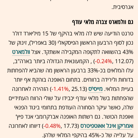
אגרסיבית.
גם וולמארט צברה מלאי עודף
טרגט הודיעה שיש לה מלאי בהיקף של 15 מיליארד דולר
נכון לסוף הרבעון הראשון הפיסקאלי (30 באפריל), זינוק של
43% בהשוואה לתקופה המקבילה אשתקד. אצל
וולמארט
(112.07 ,‎
-0.24%
‏) , הקמעונאית הגדולה ביותר בארה"ב,
עלו המלאים בכ-33% ברבעון הראשון מה שהביא להפחתות
בדוחות ולירידה ברווחים. בתחום האופנה בוהקת אף יותר
בעיית המלאי.
מייסי’ס
(25.13 ,‎
-1.41%
‏) הזהירה לאחרונה
שהפחתות בשל מלאי עודף יכבידו על שולי הרווח העתידיים
שלה, כאשר עיקר הסחורה העודפת בתחומי ביגוד הפנאי
ואופנת הכושר. גם רשתות האופנה אברקרומבי אנד פיץ’
ו
אמריקן איגל אאוטפיטרס
(17.73 ,‎
-0.48%
‏) דיווחו לאחרונה
על עלייה של כ-45% בהיקפי המלאי שלהן.