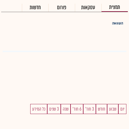
תמצית
עסקאות
פורום
חדשות
השוואה
יום
שבוע
חודש
3 חוד'
6 חוד'
שנה
3 שנים
כל המידע