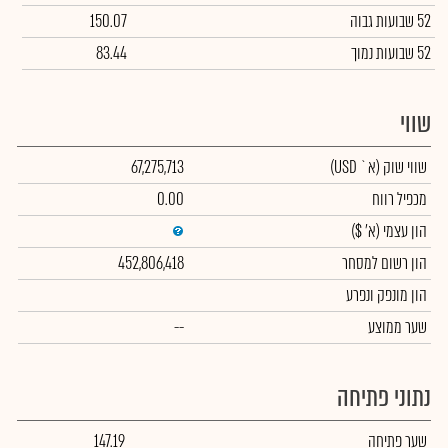
52 שבועות גבוה
150.07
52 שבועות נמוך
83.44
שווי
שווי שוק
(א` USD)
67,275,713
מכפיל רווח
0.00
הון עצמי
(א' $)
הון רשום למסחר
452,806,418
הון מונפק ונפרע
שער ממוצע
--
נתוני פתיחה
שער פתיחה
147.19