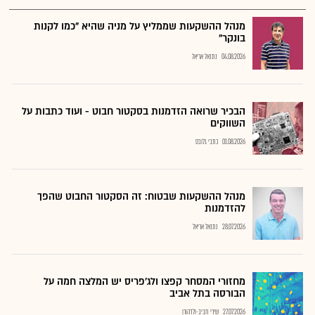
מנהל ההשקעות שממליץ על מניה שהיא "כמו לקנות
בונקר"
04.08.2026
נתנאל אריאל
הבכיר שרואה הזדמנות בסקטור חבוט - ועוד כתבות על
השווקים
01.08.2026
כתבי גלובס
מנהל ההשקעות שבטוח: זה הסקטור החבוט שהפך
להזדמנות
28.07.2026
נתנאל אריאל
מחזורי המסחר קפצו ולג'פריס יש המלצה חמה על
הבורסה בתל אביב
27.07.2026
שירי חביב-ולדהורן