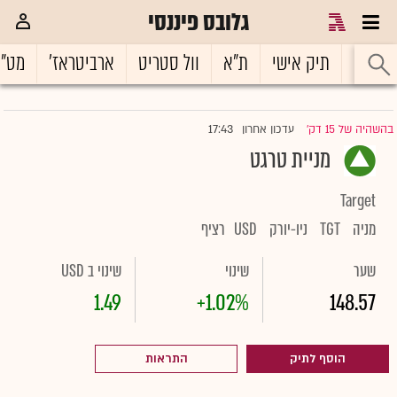
גלובס פיננסי
ראשי
תיק אישי
ת"א
וול סטריט
ארביטראז'
מט"
17:43
בהשהיה של 15 דק'
עדכון אחרון
|
מניית טרגט
Target
מניה
TGT
ניו-יורק
USD
רציף
שער
שינוי
שינוי ב USD
1.49
+1.02%
148.57
הוסף לתיק
התראות