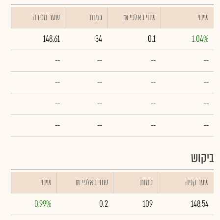
שינוי
₪ שווי באלפי
כמות
שער מכירה
148.61
34
0.1
1.04%
--
--
--
--
--
--
--
--
--
--
--
--
--
--
--
--
ביקוש
שער קניה
כמות
₪ שווי באלפי
שינוי
0.99%
0.2
109
148.54