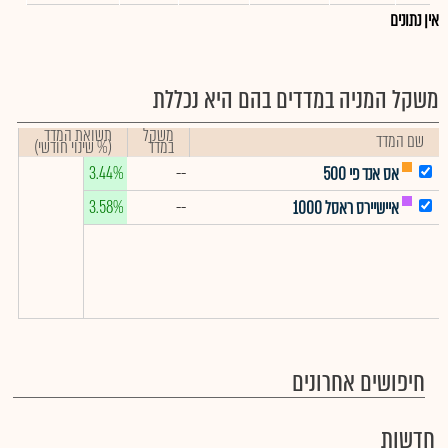
אין נתונים
משקל המניה במדדים בהם היא נכללת
משקל
תשואת המדד
שם המדד
במדד
(% שינוי חודשי)
3.44%
--
אס אנד פי 500
3.58%
--
איישיירס ראסל 1000
חיפושים אחרונים
חדשות