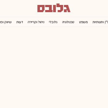
''ן ותשתיות
משפט
טכנולוגיה
גלובלי
ניהול וקריירה
דעות
שיווק ופ