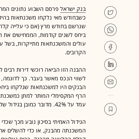
בנק ישראל
פרסם השבוע נתונים המרא
שנרשם בחודש מרץ (אם כי עלייה קלה 
ביחס לשנים קודמות, הממחישים את ההב
עולים והמשכנתאות מתייקרות, בשל על
הקרובים.
ההבנה הזו הביאה רוכשי דירות רבים לב
עמד על 42%. מדובר כמובן בגידול של הסיכון עבור הלווים ולכאורה גם עבור הבנק.
הגידול האמיתי בסיכון נובע מכך שכדי
המשכנתה מהבנק, או כדי להשלים את 
קבלת ההלוואה מהבנק, רבים נאלצים 