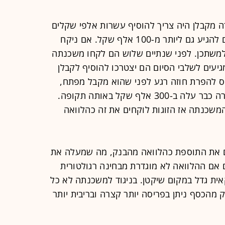
ה מקבלן היה צריך להוסיף עשרות אלפי שקלים
לתשלום עבור הדירה. "הסכומים יכולים להגיע גם ליותר מ-100 אלף שקל. אם ניקח
למשתכן. לפני שנתיים שלוש הם לקחו משכנתה
ם מגיעים לשלבי הסיום הם יצטרכו להוסיף לקבלן
נס להפרת חוזה רגע לפני שהוא מקבל מפתח,
בעיקר אם לוקחים בחשבון שמחיר הדירה כבר עלה ב-300 אלף שקל באותה תקופה.
שכנתה אז הזוגות לוקחים את זה כהלוואה
ם את התוספת כהלוואה מהבנק, מה שמעלה את
 המימון בפועל ליותר מ-75%, גם אם ההלוואה לא מוגדרת מבחינה רגולטורית
ית גדל במקום שיקטן. בניגוד למשכנתה לא כל
מהכסף ניתן בפריסה יותר קצרה ובריבית יותר