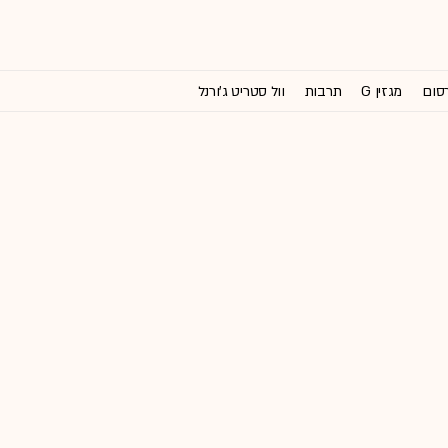
רסום
מגזין G
תרבות
וול סטריט ג'ורנל