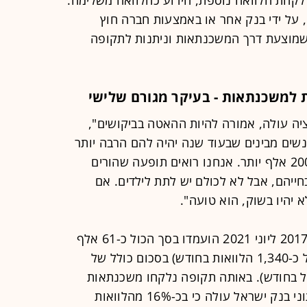
, על ידי בנק אחר או באמצעות חברה חוץ
ו שמוצעת דרך המשכנתאות וניתנות לתקופה
 למשכנתאות - בעיקר מגורם שלישי
יה עולה, אמורה להיות ההאטה בביקושים",
נשים מבינים שבעוד שנה יהיה להם הרבה יותר
קשה לרכוש דירה כי היא תעלה 200-300 אלף יותר. אנחנו רואים תופעה שהורים
ייהם, אבל לא לכולם יש לתת לילדים. אם
 יהיו בשוק, הוא טועה".
על פי נתוני בנק ישראל, בין ספטמבר 2017 ליוני 2021 הועמדו בסך הכול כ-61 אלף
הלוואות צרכניות משלימות (ממוצע של כ-1,340 הלוואות בחודש) בסכום כולל של
שקל (כ-100 מיליון שקל בחודש). באותה תקופה נלקחו משכנתאות
בהיקף של כ-274 מיליארד שקל, ומנתוני בנק ישראל עולה כי בכ-16% מהלוואות