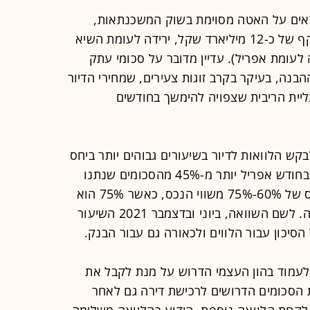
ים על האטה מסוימת בשוק המשכנתאות,
כשבחודש מאי נלקחו משכנתאות בהיקף של כ-12 מיליארד שקל, ירידה לעומת השיא
לעומת אפריל). עדיין מדובר על סכומי עתק
נה, בעיקר בקרב זוגות צעירים, שמחירי הדיור
יית הריבית שצפויה להימשך בחודשים
קש הלוואות לדיור בשיעורים גבוהים יותר ביחס
לשווי הנכס מאשר בעבר. כך לדוגמה, בחודש אפריל יותר מ-45% מהסכומים שנתנו
הבנקים היו למשכנתאות שנלקחו ביחס של 60%-75% משווי הנכס, כאשר 75% הוא
הרף המקסימלי המותר למתן כמשכנתה. לשם השוואה, ביוני ובדצמבר 2021 השיעור
 לעמוד בהון העצמי הדרוש על מנת לקבל את
הסכומים הדרושים לרכישת דירה גם לאחר
לקחת הלוואה נוספת, הידוע כהלוואה משלימה.