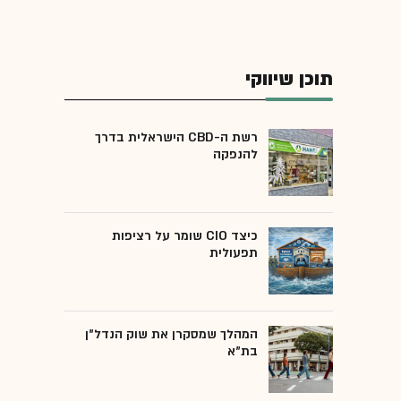
תוכן שיווקי
רשת ה-CBD הישראלית בדרך
להנפקה
כיצד CIO שומר על רציפות
תפעולית
המהלך שמסקרן את שוק הנדל"ן
בת"א