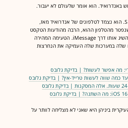
כשנפגשנו, היה לוויל סמסונג גלקסי S3. הוא נצמד לטלפונים של אנדרואיד מאז,
עם אייפון 6S פלוס. כשנפטר מהטלפון ההוא, הרבה מהודעות הטקסט
שלו נעלמו בגלל שאנשים עדיין ניסו להשיג אותו דרך iMessage. הטעימה המהירה
 שלה במערכות שלה העמיקה את הנחרצות
: מה אפשר לעשות? | בדיקת גלובס
ד כמה שווה לעשות טרייד-אין? | בדיקת גלובס
עיקרית ביניהן היא שאני לא מצליחה לוותר על