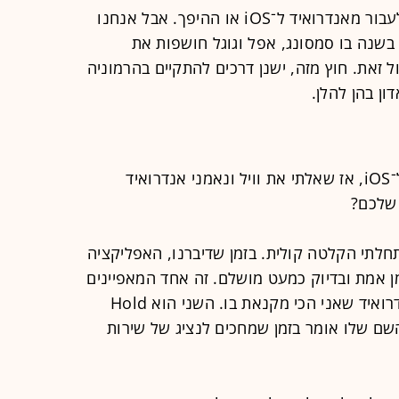
באופן כללי, אנשים לא כל כך צפויים לעבור מאנדרואיד ל־iOS או ההיפך. אבל אנחנו
בשנה בו סמסונג, אפל וגוגל חושפות את
ל זאת. חוץ מזה, ישנן דרכים להתקיים בהרמוניה
רציתי לחקור את הפער בין אנדרואיד ל־iOS, אז שאלתי את וויל ונאמני אנדרואיד
שלכם?
 את הפיקסל 6a שלו והתחלתי הקלטה קולית. בזמן שדיברנו, האפליקציה
 אמת ובדיוק כמעט מושלם. זה אחד המאפיינים
של האינטליגנציה המלאכותית של אנדרואיד שאני הכי מקנאת בו. השני הוא Hold
 שהשם שלו אומר בזמן שמחכים לנציג של שירות