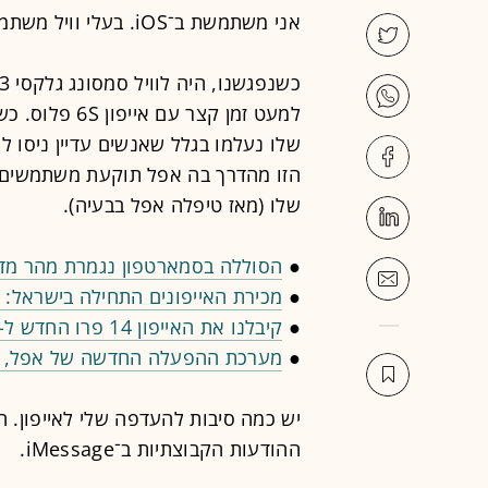
אני משתמשת ב־iOS. בעלי וויל משתמש באנדרואיד. הוא אומר שלעולם לא יעבור.
למעט זמן קצר 
הזו מהדרך בה אפל תוקעת משתמשים
שלו (מאז טיפלה אפל בבעיה).
●
הסוללה בסמארטפון נגמרת מהר מדי
●
מכירת האייפונים התחילה בישראל: ע
●
קיבלנו את האייפון 14 פרו החדש ל-24 שעות. אלה המסקנות | בדיקת גלובס
●
מערכת ההפעלה החדשה של אפל, iOS 16: מה השתנה? | בדיקת גלובס
יש כמה סיבות להעדפה שלי לאייפון. ה
ההודעות הקבוצתיות ב־iMessage.