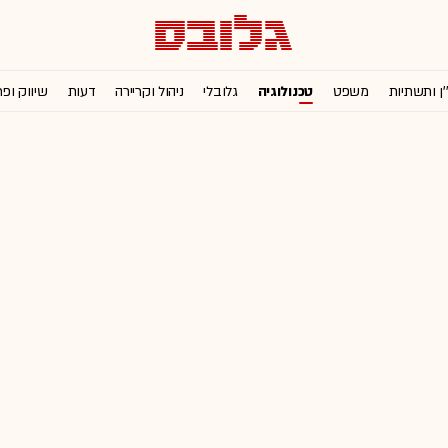
'ן ותשתיות
משפט
טכנולוגיה
גלובלי
ניהול וקריירה
דעות
שיווק ופ