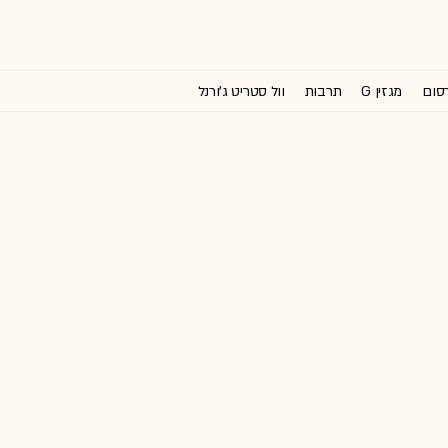
רסום
מגזין G
תרבות
וול סטריט ג'ורנל