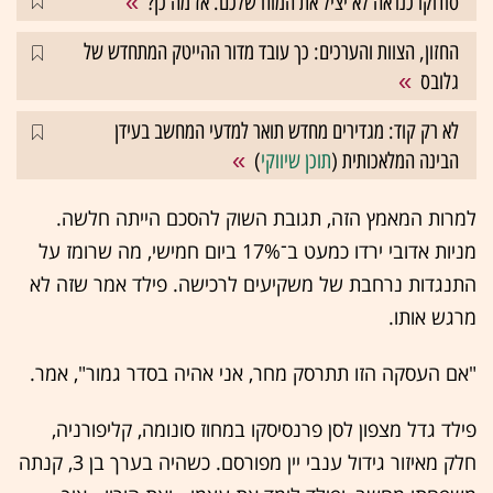
סודוקו כנראה לא יציל את המוח שלכם. אז מה כן?
החזון, הצוות והערכים: כך עובד מדור ההייטק המתחדש של
גלובס
לא רק קוד: מגדירים מחדש תואר למדעי המחשב בעידן
הבינה המלאכותית (
תוכן שיווקי
)
למרות המאמץ הזה, תגובת השוק להסכם הייתה חלשה.
מניות אדובי ירדו כמעט ב־17% ביום חמישי, מה שרומז על
התנגדות נרחבת של משקיעים לרכישה. פילד אמר שזה לא
מרגש אותו.
"אם העסקה הזו תתרסק מחר, אני אהיה בסדר גמור", אמר.
פילד גדל מצפון לסן פרנסיסקו במחוז סונומה, קליפורניה,
חלק מאיזור גידול ענבי יין מפורסם. כשהיה בערך בן 3, קנתה