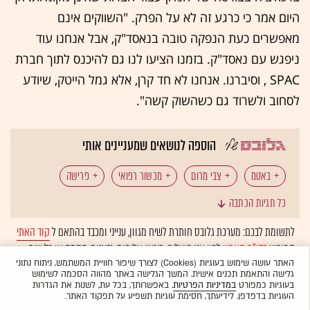
היום אמר כי כרגע זה לא על הפרק. "השווקים אינם
מאפשרים כעת הנפקה טובה בנאסד"ק, אבל אנחנו עוד
ניפגש עם נאסד"ק. בזמנו הציעו לנו גם להיכנס לתוך חברת
SPAC , וסיברנו. אנחנו לא חד קרן, אלא גמל הייטק, שיודע
לסחוב ולשרוד גם כשהשוק קשה".
הוספה לנושאים שמעניינים אותי
באטמ
צבי מרום
מכשור רפואי
פרישה
כל תגיות הכתבה
לתשומת לבכם: מערכת גלובס חותרת לשיח מגוון, ענייני ומכבד בהתאם ל
קוד האתי
המופיע
בדו"ח האמון
לפיו אנו פועלים. ביטויי אלימות, גזענות, הסתה או כל שיח
בלתי הולם אחר מסוננים בצורה
אוטומטית
ולא יפורסמו באתר.
האתר עושה שימוש בעוגיות (Cookies) לצורך שיפור חוויית המשתמש, ניתוח נתוני
גלישה והתאמת תכנים אישית. המשך הגלישה באתר מהווה הסכמה לשימוש
בעוגיות כמפורט
במדיניות הפרטיות
. באפשרותך, בכל עת, לשנות את הגדרות
העוגיות בדפדפן. לידיעתך, חסימת עוגיות תשפיע על תפקוד האתר.