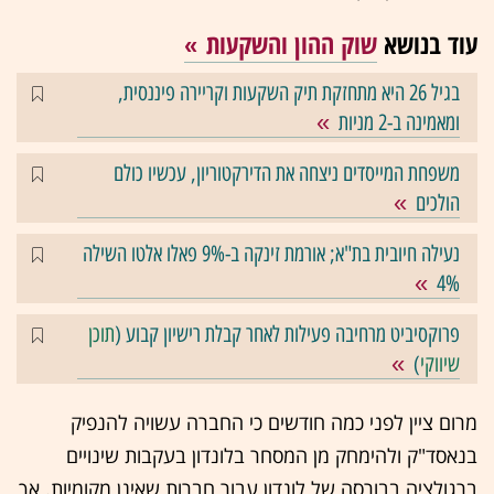
עוד בנושא
שוק ההון והשקעות
בגיל 26 היא מתחזקת תיק השקעות וקריירה פיננסית,
ומאמינה ב-2 מניות
משפחת המייסדים ניצחה את הדירקטוריון, עכשיו כולם
הולכים
נעילה חיובית בת"א; אורמת זינקה ב-9% פאלו אלטו השילה
4%
פרוקסיביט מרחיבה פעילות לאחר קבלת רישיון קבוע (
תוכן
שיווקי
)
מרום ציין לפני כמה חודשים כי החברה עשויה להנפיק
בנאסד"ק ולהימחק מן המסחר בלונדון בעקבות שינויים
ברגולציה בבורסה של לונדון עבור חברות שאינן מקומיות. אך