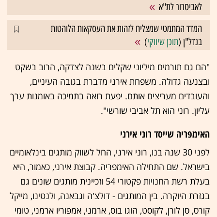
לאביסרור לת"א
המדד המתמטי שמצליח לזהות את העסקאות הלוהטות
בנדל"ן (
תוכן שיווקי
)
"הם גם תורמים מיליוני שקלים בשנה לצדקה, הרוב בשקט
ובצנעה גדולה. משפחת אירני מדברת בגובה העיניים,
והעובדים מעריצים אותם. יפעת רואה בתמיכה באומנות ערך
עליון. רוני הוא תל אביבי שורשי".
האימפריה שייסד רוני אירני
לפני 30 שנה בנו, רוני אירני, החל לשווק מותגים בינלאומיים
בישראל. שם התחילה האימפריה. קבוצת אירני, כאמור, היא
בעלת רשת החנויות פקטורי 54 וזכיינית מותגים שונים גם
בגזרת היוקרה. בין המותגים - דולצ'ה וגבאנה, ולנטינו, מייקל
קורס, סן לורן, לקוסט, הוגו בוס, ארמני, אמפוריו ארמני, טומי