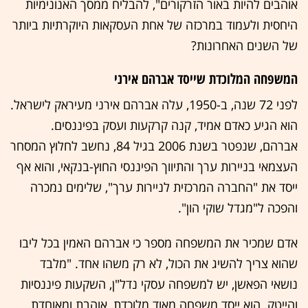
אוהבים להיות באור הזרקורים", להבליח ממסך האנונימיות
היחסית ולעמוד במרכזה של אחת העסקאות היוקרתיות ביותר
של השנים האחרונות?
המשפחה המלוכדת שייסד אברהם אירני
לפני 72 שנה, ב-1950, עלה אברהם אירני מעיראק לישראל.
הוא הגיע כאדם אמיד, קנה קרקעות ועסק בפיננסים.
אברהם, שנפטר בשנת 2006 בגיל 84, נחשב לחלוץ המסחר
העצמאי בניירות ערך והתיווך הפיננסי החוץ-בנקאי, והוא אף
ייסד את "החברה המרכזית לניירות ערך", שלימים נמכרה
והפכה ל"מגדל שוקי הון".
אדם שמכיר את המשפחה מספר כי אברהם האמין בכל ליבו
שהוא צריך להשיג את הכול, לא רק משהו אחד. "מלבד
נושאי הפאשן, יש למשפחה עסקי נדל"ן, השקעות פיננסיות
והייטק. הוא ייסד משפחה מאוד מלוכדת, אוהבת ומאוחדת.