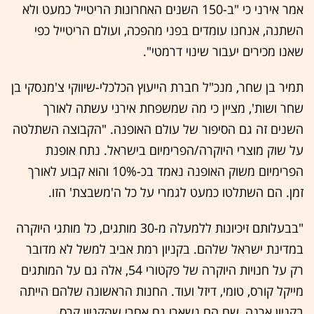
אמר אירני כי "ב-150 השנים האחרונות הריטייל כמעט ולא
השתנה, אנחנו עומדים בפני מהפכה, ועולם הריטייל כפי
שאנו מכירים יעבור שינוי דרמטי".
תמיר בן שחר, מנכ"ל חברת הייעוץ הכלכלי-שיווקי צ'מנסקי בן
שחר ושות', מציין כי מה שמשפחת אירני עשתה לאורך
השנים זה גם הסיפור של עולם האופנה. "הקבוצה השתלטה
על שוק מוצרי היוקרה/הפרימיום בישראל. נתח אופנת
הפרימיום משוק האופנה נאמד בכ-10% והוא קבוע לאורך
זמן. הם השתלטו כמעט לגמרי על כל ה'משבצת' הזו.
"בבעלותם זיכיונות ללמעלה מ-30 מותגים, כל מותגי היוקרה
במדינת ישראל שלהם. בקניון רמת אביב למשל לא מדובר
רק על חנויות היוקרה של פקטורי 54, אלה גם על המותגים
מייקל קורס, טומי, דיזל ועוד. החנות הראשונה שלהם הייתה
בקניון ארנה, שם הם נשארו גם אחרי שהקניון קרס.