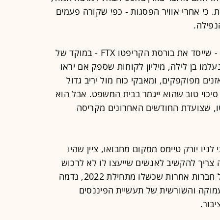
 כי אחרי אוויר הפסגות - כפי שקורה פעמים
נפילה.
בשבועות האחרונים עומד בנקמן-פריד - שייסד את בורסת הקריפטו FTX - במוקד של
עלמו בן לילה, מיליון לקוחות שספק אם יראו
נים מפוקפקים, ומאבקי כוח מול יריב גדול
 סיכוי טוב שהוא ייגמר בבית המשפט. אבל הוא
ו, שצועדת החודשים האחרונים מקריסה
לניו יורק טיימס ממקום מחבואו, ציין שהיו
 צריך להקשיב לאנשים שייעצו לו לא לרכוש
חברות. אבל בדומה, אגב, למייסדים של חברות אחרות שכשלו מתחילת 2022, נדמה
מוקה והשורשית של תעשיית הפיננסים
בור.