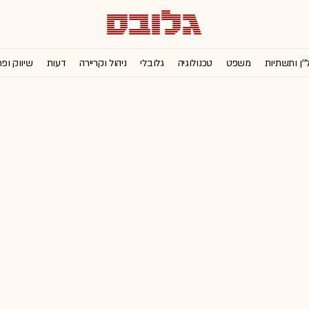
''ן ותשתיות
משפט
טכנולוגיה
גלובלי
ניהול וקריירה
דעות
שיווק ופ