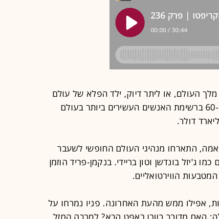
מלך העולם, או ליתר דיוק, ילד הפלא של עולם
הקריפטו. בגיל 30 הוא נכנס למקום ה-60 ברשימת האנשים העשירים ביותר בעולם
אמה, התארחו מנהיגי העולם החופשי לשעבר
 כמו ג'יזל בונדשן וטון בריידי. בנקמן-פריד הוזמן
המטבעות הווירטואליים.
ת, אפילו ממש מהעת האחרונה. פניו נמרחו על
ציף את השאלה: האם מדובר בוורן באפט הבא? למרבה המזל,