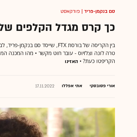
סם בנקמן-פריד
| פודקאסט
כך קרס מגדל הקלפים של
בין הקריסה של בורסת FTX, שייסד ס
טרה לונה וצלזיוס - עובר חוט מקשר • מהו המכנה המ
הקריפטו כעת? •
האזינו
אורי פסובסקי
אתי אפללו
17.11.2022