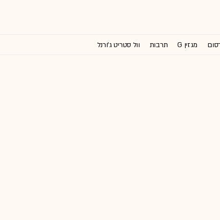
רסום
מגזין G
תרבות
וול סטריט ג'ורנל