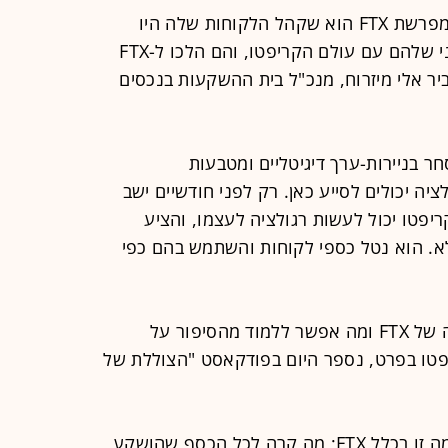
"אחד הנזקים הקשים ביותר לתעשייה מפרשת FTX הוא שקהל הלקוחות שלה היו
אנשים פשוטים, שזהו המפגש הראשוני שלהם עם עולם הקריפטו, והם הלכו ל-FTX
יר אלי מיזרוח, מנכ"ל בית ההשקעות בנכסים
, מייסד פלטפורמת INX למסחר בניירות-ערך דיגיטליים ומטבעות
ציה יכולים לסייע כאן. רק לפני חודשיים ישב
יפטו יכול לעשות רגולציה לעצמו, והציע
לכלא. הוא נטל כספי לקוחות והשתמש בהם כפי
כדי להבין איך ומדוע התרחשה הקריסה של FTX ומה אפשר ללמוד מהסיפור על
פטו בפרט, נספר היום בפודקאסט "הצוללת של
מהו הרקע שממנו הגיע בנקמן-פריד ומה זו בכלל FTX; מה קרה לכל הכסף שהושקע