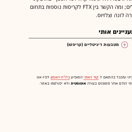
בבורסה שייסד ומיהם המפסידים הגדולים; ומה הקשר בין FTX לקריסות נוספות בתחום
ה לונה וצלזיוס.
יינים אותי
מטבעות דיגיטליים (קריפטו)
ייני ומכבד בהתאם ל
קוד האתי
המופיע
בדו"ח האמון
לפיו אנו
לתי הולם אחר מסוננים בצורה
אוטומטית
ולא יפורסמו באתר.