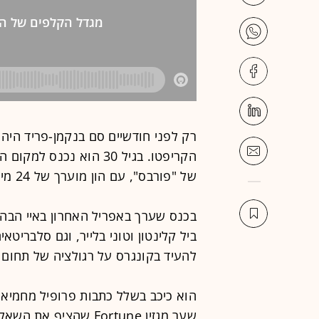
רק לפני חודשיים סם בנקמן-פריד היה 
של "פורבס", עם הון מוערך של 24 מיליארד דולר.
בכנס שערך באפריל האחרון באיי הבה
ביל קלינטון וטוני בלייר, וגם סלבריטאים
להעיד בקונגרס על רגולציה של תחום 
הוא כיכב בשלל כתבות פרופיל מחמיאו
שער מגזין Fortune שה