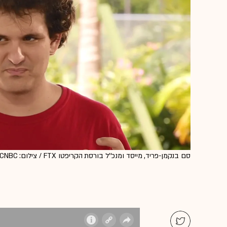
סם בנקמן-פריד, מייסד ומנכ''ל בורסת הקריפטו FTX / צילום: Reuters, CNBC