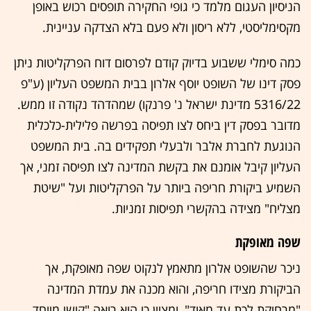
הניסיון העגום מלמד כי גופי החקירה תופסים רכוש באופן
מקסימליסטי, ללא ריסון ולא פעם בלא הצדקה עניינית.
כמה סימלי ששבוע בדיוק קודם לפרסום דוח הפרקליטות ניתן
פסק דינו של השופט יוסף אלרון בבית המשפט העליון (ע"פ
5316/22 מדינת ישראל נ' פרנקו) שמהדהד נקודה זו ממש.
מדובר בפסק דין ביחס לצו תפיסה בפרשה פלילית-כלכלית
הנוגעת לחברת אלבר ולבעלי תפקידים בה. בית המשפט
העליון קיבל אומנם את בקשת המדינה לצו תפיסה זמני, אך
השמיע ביקורת חריפה ביותר על הפרקליטות ועל "שיטת
מצליח" מצידה בהקשרי תפיסות זמניות.
שפה מאופקת
ניכר שהשופט אלרון מתאמץ לנקוט שפה מאופקת, אך
הביקורת מצידו חריפה, והוא מכנה את עמדת המדינה
"מרחיקת לכת עד מאוד", ומציין כי הוא רואה "קושי מיוחד