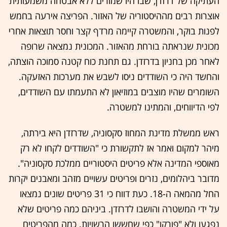
העתיקה של דרזדן, שבו היו שמורים ללא אבטחה משמעותית
אוצרות רבים מההיסטוריה של האזור. הפריצה אירעה בחמש
לפנות בוקר, והמשטרה קיימה מרדף קצר וחסר תוצאות אחרי
מכונית שנראתה בורחת מהאזור. המכונית נמצאה שרופה
לאחר מכן בחניון בדרזדן. גם תחנת כוח קטנה סמוכה הוצתה,
והחשד היה כי השודדים ניסו לשבש את מערכות האזעקה.
השומרים שהיו מוצבים במוזיאון לא התעמתו עם השודדים,
לפי הדיווחים, והמתינו למשטרה.
ראש ממשלת מדינת המחוז סקסוניה, שדרזדן היא בירתה,
מיהר למקום ואמר אז לתקשורת כי "השודדים לקחו לא רק
מאוספי המדינה אלא פריטים היסטוריים ממלכת סקסוניה".
מדובר ביהלומים, נזרים ופריטים עשויים מזהב ומאבנים יקרות
החל מהמאה ה-18. כעת דווח כי 31 פריטים שונים נמצאו
על ידי המשטרה והושבו לדרזדן. ביניהם כמה פריטים שלא
נפגעו ולא "פורקו" כפי שחששו הרשויות. כמה מהפריטים