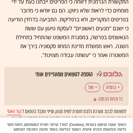
התקשורת הגרמנית דיווחה כי הפריטים ייבחנו כעת על ידי
מומחים כדי לראות שלא ניזוקו. הם גם יוודאו כי מדובר
בפריטים המקוריים, ולא ברפליקות. התביעה בדרזדן הודיעה
כי ישנם "מגעים ראשוניים" לעסקת טיעון עם ששת
הנאשמים בפרשה, במסגרת המשפט שהתחיל בתחילת
השנה. ראש ממשלת מדינת המחוז סקסוניה בירך את
המשטרה ואמר כי "עשתה עבודה מצוינת".
הוספה לנושאים שמעניינים אותי
גרמניה
שוד
כל תגיות הכתבה
לתשומת לבכם: מערכת גלובס חותרת לשיח מגוון, ענייני ומכבד בהתאם ל
קוד האתי
המופיע
בדו"ח האמון
לפיו אנו פועלים. ביטויי אלימות, גזענות, הסתה או כל שיח
בלתי הולם אחר מסוננים בצורה
אוטומטית
ולא יפורסמו באתר.
האתר עושה שימוש בעוגיות (Cookies) לצורך שיפור חוויית המשתמש, ניתוח נתוני
גלישה והתאמת תכנים אישית. המשך הגלישה באתר מהווה הסכמה לשימוש