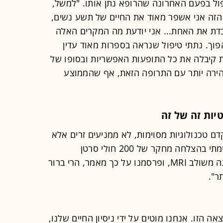
ול בפעם האחרונה שהרופא נתן אותו. "למשל,
ול הזה אני אשפר מאוד את החיים של תשע נשים,
אבדת את האחת... אני יודעת מה המקרים האלה
פוך. נתתי טיפול שנראה בספרות מאוד עדין
ת קיבלה את כל התופעות האפשריות ובסופו של
זהירה יותר עם התרופה הזאת, אף שהממוצע
יות זה של זה
דם טכנולוגיות מסוימות, לא ממניעים זרים אלא
ממניעים אנושיים. "נניח אם עכשיו סיימתי בהצלחה מחקר של 200 חולי סרטן
הערמונית שבהם טיפלנו במכשיר קרינה משולב MRI, ופרסמנו על כך מאמר, הרי ברור
ר".
 הזו. אנחנו מוטים על ידי ניסיון החיים שלנו,