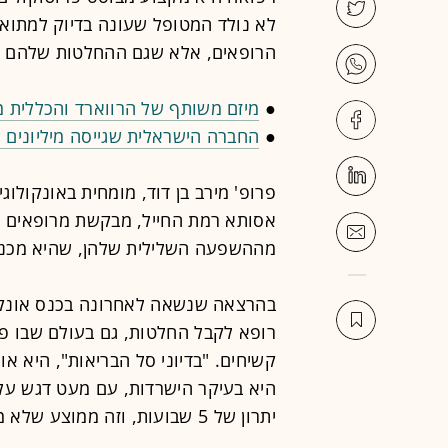
לא נולד המטופל שעונה בדיוק למתואר
הרופאים, אלא שגם ההחלטות שלהם מ
●
מיזם משותף של הרווארד והכללית מת
●
החברה הישראלית שגייסה מיליונים ו
פרופ' מירב בן דוד, מומחית באונקולוג
אסותא רמת החייל, מבקשת מרופאים ל
מההשפעה השלילית שלהן, שהיא מכנה
בהרצאה שנשאה לאחרונה בכנס אונקול
רופא לקבל החלטות, גם בעולם שבו פרו
קשיחים. "בדיוני סל הבריאות", היא א
היא בעיקר הישרדות, עם מעט דגש על 
יתרון של 5 שבועות, וזה ממוצע שלא מתקיים אף פעם בשום חולה.