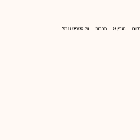
רסום
מגזין G
תרבות
וול סטריט ג'ורנל