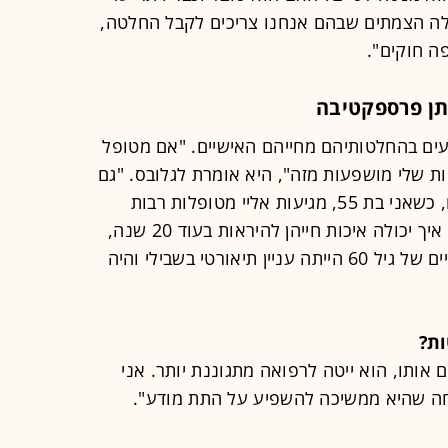
אלה הצמתים שבהם אנחנו צריכים לקבל החלטה,
ה חוקים".
תן פרספקטיבה
עים בהחלטותיהם מחייהם האישיים. "אם מטופל
 שלי מושפעות מזה", היא אומרת לגלובס. "גם
הגיל שלי משפיעה על ההחלטות. היום, כשאני בת 55, מגיעות אליי מטופלות רבות
שהן צעירות ממני. אני מסוגלת לתפוס איך יכולה איכות חייהן להיראות בעוד 20 שנה,
בכל קו טיפול אפשרי. פעם, איכות החיים של גיל 60 הייתה עניין תיאורטי בשבילי והיה
ות?
אותו, הוא ייטה לרפואה מתגוננת יותר. אני
חה שהיא ממשיכה להשפיע על התת מודע".