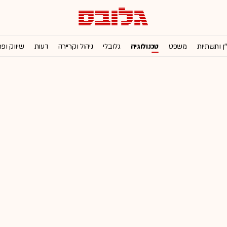
'ן ותשתיות
משפט
טכנולוגיה
גלובלי
ניהול וקריירה
דעות
שיווק ופ