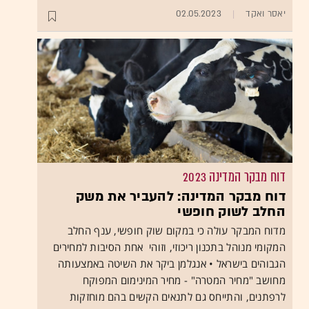
יאסר ואקד
02.05.2023
דוח מבקר המדינה 2023
דוח מבקר המדינה: להעביר את משק
החלב לשוק חופשי
מדוח המבקר עולה כי במקום שוק חופשי, ענף החלב
המקומי מנוהל בתכנון ריכוזי, וזוהי אחת הסיבות למחירים
הגבוהים בישראל • אנגלמן ביקר את השיטה באמצעותה
מחושב "מחיר המטרה" - מחיר המינימום המפוקח
לרפתנים, והתייחס גם לתנאים הקשים בהם מוחזקות