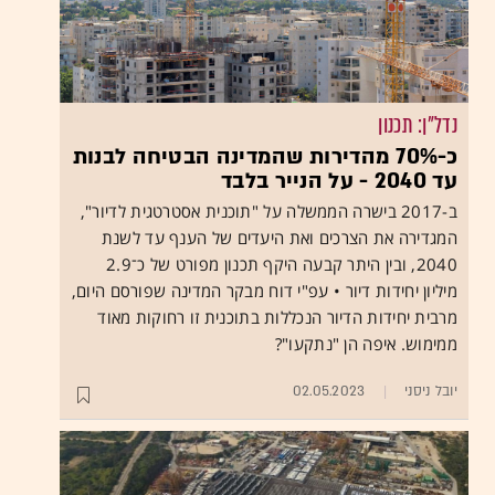
נדל"ן: תכנון
כ-70% מהדירות שהמדינה הבטיחה לבנות
עד 2040 - על הנייר בלבד
ב-2017 בישרה הממשלה על "תוכנית אסטרטגית לדיור",
המגדירה את הצרכים ואת היעדים של הענף עד לשנת
2040, ובין היתר קבעה היקף תכנון מפורט של כ־2.9
מיליון יחידות דיור • עפ"י דוח מבקר המדינה שפורסם היום,
מרבית יחידות הדיור הנכללות בתוכנית זו רחוקות מאוד
ממימוש. איפה הן "נתקעו"?
יובל ניסני
02.05.2023