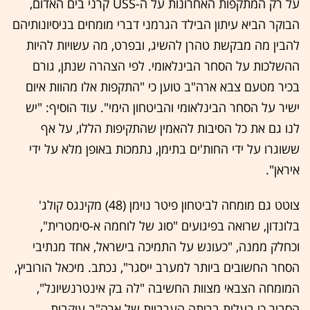
על רק המתקפות האחרונות על ה-USS קרני בים האדום,
הבוקר הביא עיתון הבילד הגרמני דברי מומחים בניסיונותיהם
להבין מה מבקשת טהרן להשיג, ובפרט, מה עשויות להיות
ההשלכות על הסחר הבינלאומי. לפי הצהרה שנתן, גורם
בכיר מטעם צבא ארה"ב טוען כי "התקפות אלו מהוות איום
ישיר על הסחר הבינלאומי והביטחון הימי". עוד הוסיף: "יש
לנו גם את כל הסיבות להאמין שהתקיפות הללו, על אף
ששוגרו על ידי החות'ים בתימן, נתמכות באופן מלא על ידי
איראן".
צוטט גם מומחה לביטחון פיטר נוימן (48) מקינגס קולג'
בלונדון, שרואה בפיגועים "סוג של לוחמה א-סימטרית",
וכחלק ממנה, "כעונש על התמיכה בישראל, אחד מנתיבי
הסחר החשובים ביותר למערב ייסגר", נכתב. מיכאל הורוביץ,
המומחה הצבאי מצוות החשיבה "לה בק אינטרנשיונל",
הסביר כי בעלות בריתה הערביות של ארה"ב עוקבות