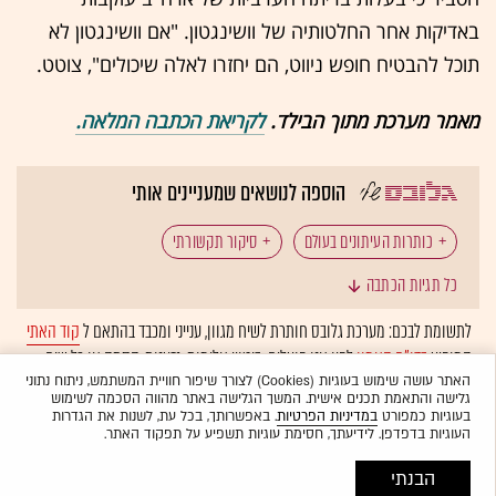
באדיקות אחר החלטותיה של וושינגטון. "אם וושינגטון לא
תוכל להבטיח חופש ניווט, הם יחזרו לאלה שיכולים", צוטט.
מאמר מערכת מתוך הבילד.
לקריאת הכתבה המלאה.
הוספה לנושאים שמעניינים אותי
כותרות העיתונים בעולם
סיקור תקשורתי
כל תגיות הכתבה
תקשורת זרה
ישראל במלחמה
טורקיה
חמאס
לתשומת לבכם: מערכת גלובס חותרת לשיח מגוון, ענייני ומכבד בהתאם ל
קוד האתי
המופיע
בדו"ח האמון
לפיו אנו פועלים. ביטויי אלימות, גזענות, הסתה או כל שיח
בלתי הולם אחר מסוננים בצורה
אוטומטית
ולא יפורסמו באתר.
האתר עושה שימוש בעוגיות (Cookies) לצורך שיפור חוויית המשתמש, ניתוח נתוני
גלישה והתאמת תכנים אישית. המשך הגלישה באתר מהווה הסכמה לשימוש
בעוגיות כמפורט
במדיניות הפרטיות
. באפשרותך, בכל עת, לשנות את הגדרות
העוגיות בדפדפן. לידיעתך, חסימת עוגיות תשפיע על תפקוד האתר.
הבנתי