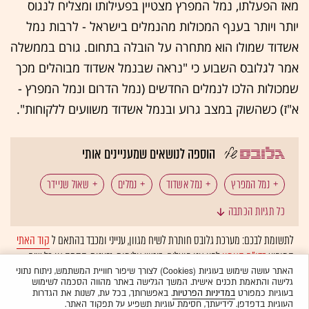
מאז הפעלתו, נמל המפרץ מצטיין בפעילותו ומצליח לנגוס
יותר ויותר בענף המכולות מהנמלים בישראל - לרבות נמל
אשדוד שמולו הוא מתחרה על הובלה בתחום. גורם בממשלה
אמר לגלובס השבוע כי "נראה שבנמל אשדוד מבוהלים מכך
שמכולות הלכו לנמלים החדשים (נמל הדרום ונמל המפרץ -
א"ז) כשהשוק במצב גרוע ובנמל אשדוד משוועים ללקוחות".
הוספה לנושאים שמעניינים אותי
נמל המפרץ
נמל אשדוד
נמלים
שאול שניידר
כל תגיות הכתבה
ספינות
סחר חוץ
לתשומת לבכם: מערכת גלובס חותרת לשיח מגוון, ענייני ומכבד בהתאם ל
קוד האתי
המופיע
בדו"ח האמון
לפיו אנו פועלים. ביטויי אלימות, גזענות, הסתה או כל שיח
בלתי הולם אחר מסוננים בצורה
אוטומטית
ולא יפורסמו באתר.
האתר עושה שימוש בעוגיות (Cookies) לצורך שיפור חוויית המשתמש, ניתוח נתוני
גלישה והתאמת תכנים אישית. המשך הגלישה באתר מהווה הסכמה לשימוש
בעוגיות כמפורט
במדיניות הפרטיות
. באפשרותך, בכל עת, לשנות את הגדרות
העוגיות בדפדפן. לידיעתך, חסימת עוגיות תשפיע על תפקוד האתר.