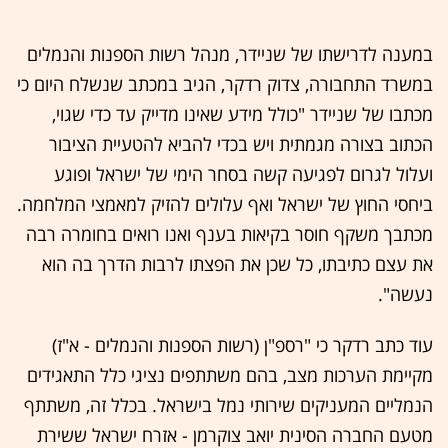
במענה לדרישתו של שניידר, מנהל רשות הספנות והנמלים
במשרד התחבורה, צדוק רדקר, הגיב במכתב שנשלח היום כי
מכתבו של שניידר "כולל מידע שאינו מדייק עד כדי שגוי,
הכתוב בצורה מגמתית ויש בכדי להביא להטעיית הציבור
ועלול לגרום לפגיעה קשה בסחר הימי של ישראל ופוגע
ביחסי החוץ של ישראל ואף עלולים להזיק למאמצי המלחמה.
מכתבך משקף חוסר בקיאות בענף ואנו רואים בחומרה רבה
את עצם כתיבתו, כל שכן את הפצתו לרבות הדרך בה הוא
נעשה".
עוד כתב רדקר כי "רספ"ן (רשות הספנות והנמלים - א"ז)
מקיימת הערכות מצב, בהם משתתפים נציגי כלל התאגידים
הנמליים המעניקים שירותי נמל בישראל. בכלל זה, משתתף
מטעם החברה הסינית יואב צוקרמן - אזרח ישראל ששירת