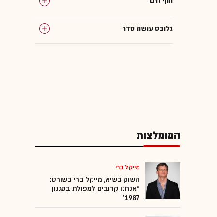
חוף הים
גלובס עושה סדר
כווית
משרד הבריאות
המומלצות
מייקל ברי
השוק בשיא, מייקל ברי בשורט:
"אנחנו קרובים למפולת בסגנון
1987"