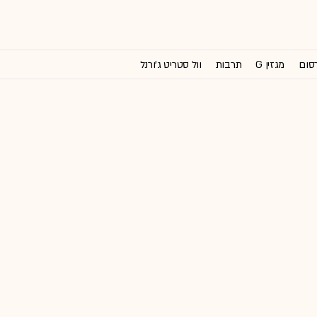
רסום
מגזין G
תרבות
וול סטריט ג'ורנל