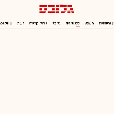
'ן ותשתיות
משפט
טכנולוגיה
גלובלי
ניהול וקריירה
דעות
שיווק ופ