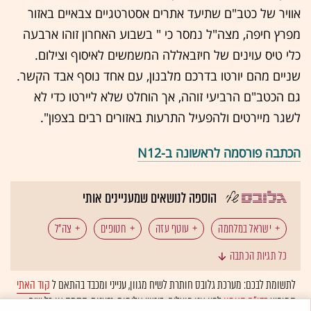
אוויר של כטב"ם שתיעד אתרים אסטרטגיים צבאיים באזור
מפרץ חיפה, מצה"ל נמסר כי " בשבוע האחרון זוהו ארבעה
כלי טיס עוינים של חיזבאללה המשמשים לאיסוף וצילום.
שניים מהם יורטו בדרכם מלבנון, עם אחד נוסף אבד הקשר.
גם הכטב"ם הרביעי זוהה, אך הוחלט שלא ליירטו כדי לא
לשגר מיירטים ולהפעיל התרעות באזורים רבים בצפון".
הכתבה פורסמה לראשונה ב-N12
הוספה לנושאים שמעניינים אותי
ישראל במלחמה
עוטף עזה
חטופים
צה"ל
כל תגיות הכתבה
מפונים
לבנון
חיזבאללה
כטב"מים
לתשומת לבכם: מערכת גלובס חותרת לשיח מגוון, ענייני ומכבד בהתאם ל
קוד האתי
המופיע
בדו"ח האמון
לפיו אנו פועלים. ביטויי אלימות, גזענות, הסתה או כל שיח