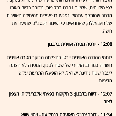
לפי הידווחים, שלושה נהרגו בתקיפות. מדובר בדיוק באותו
מרחב שהותקף אתמול ונפגעו בו פעילים מהיחידה האווירית
של חיזבאללה, שאחראיים על שיגור הכטב"ם שתיעד את
חיפה.
12:08 - יורטה מטרה אווירית בלבנון
לוחמי ההגנה האווירית יירטו בהצלחה הבוקר מטרה אווירית
חשודה במרחב האווירי של שטח לבנון. המטרה לא חצתה
לעבר שטח מדינת ישראל, לא הופעלו התרעות על פי
מדיניות.
12:07 - דיווח בלבנון: 3 תקיפות בפאתי אלברע'ליה, מצפון
לצור
11:34 - דובר צה"ל: האזעקה בנחל עוז - זיהוי שווא