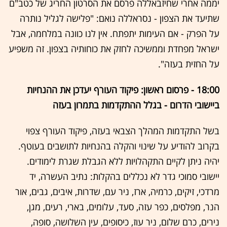
יממה אחרי שחיזבאללה פרסם את הסרטון החריג של כטב"ם
שתיעד את הצפון - נסראללה נואם: "פלישה לגליל נותרה
על הפרק - אם העימות יתפתח. אין לנו כוונה במלחמה, אבל
ישראל מפחדת וממשיכה לחזק את כוחותיה בצפון. זה משפיע
על החזית בעזה".
18:00 - פרסום ראשון: פיקוד העורף יעדכן את ההנחיות
ביישובי הדרום - בגלל ההתקדמות בתמרון בעזה
בשל התקדמות המהלך הצבאי בעזה, פיקוד העורף צפוי
בקרוב להודיע על שינוי והקלה בהנחיות לתושבים בעוטף.
יהיה ניתן לקיים התקהלויות ללא הגבלת שגרת לימודים.
יישובי סמוכי גדר לא נכללים בהקלות: נתיב העשרה, יד
מרדכי, זיקים, כרמיה, ארז, ניר עם, שדרות, איבים, גבים, אור
הנר, מפלסים, כפר עזה, סעד, עלומים, בארי, רעים, מגן,
נירים, כרם שלום, ניר עוז, כיסופים, עין השלושה, סופה,