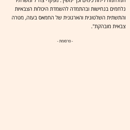
המלחמה לילות כימים וכך ימשיך. מפקדי צה"ל ומשרתיו
נלחמים בנחישות ובהתמדה להשמדת היכולות הצבאיות
והתשתית השלטונית והארגונית של החמאס בעזה, מטרה
צבאית מובהקת".
- פרסומת -