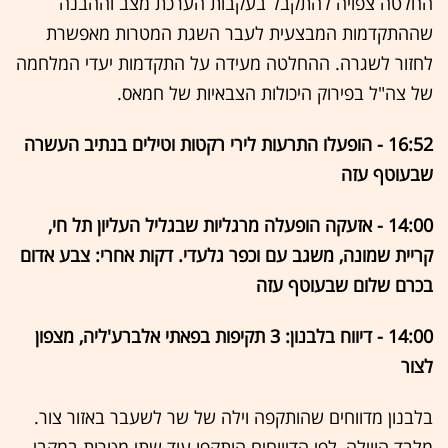
החלטה צפויה להתקבל בעקבות הערכת מצב וההבנה
שההתקדמות המבצעית לעבר השגת המטרות מאפשרת
לחזור לשגרה. ההחלטה מעידה על התקדמות יעדי המלחמה
של צה"ל בפירוק היכולות הצבאיות של חמאס.
16:52 - הופעלו התרעות לירי רקטות וטילים בנתיב העשרה
שבעוטף עזה
14:00 - אזעקה הופעלה מרגליות שבגליל העליון תל חי,
קריית שמונה, משגב עם וכפר גלעדי. דקות אחרי: צבע אדום
בכרם שלום שבעוטף עזה
14:00 - דיווח בלבנון: 3 תקיפות בפאתי אלברע'ליה, מצפון
לצור
בלבנון מדווחים שהותקפה וילה של שר לשעבר באזור צור.
מלבד הווילה, לפי הדיווחים הותקפו עוד שתי מטרות במקבי.