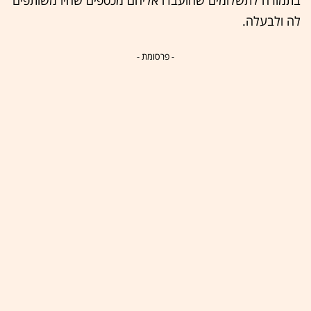
בתמורה לתשלומים שהועברו אליהם מכספים שהיו משותפים
לה ולבעלה.
- פרסומת -