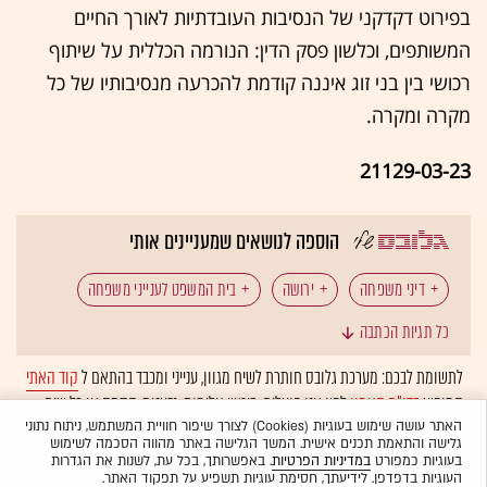
בפירוט דקדקני של הנסיבות העובדתיות לאורך החיים
המשותפים, וכלשון פסק הדין: הנורמה הכללית על שיתוף
רכושי בין בני זוג איננה קודמת להכרעה מנסיבותיו של כל
מקרה ומקרה.
21129-03-23
הוספה לנושאים שמעניינים אותי
דיני משפחה
ירושה
בית המשפט לענייני משפחה
כל תגיות הכתבה
גירושים
נדל"ן: מיסוי ומשפט
חלוקת רכוש
לתשומת לבכם: מערכת גלובס חותרת לשיח מגוון, ענייני ומכבד בהתאם ל
קוד האתי
המופיע
בדו"ח האמון
לפיו אנו פועלים. ביטויי אלימות, גזענות, הסתה או כל שיח
חוק יחסי ממון
עיזבון
רכוש משותף
בלתי הולם אחר מסוננים בצורה
אוטומטית
ולא יפורסמו באתר.
האתר עושה שימוש בעוגיות (Cookies) לצורך שיפור חוויית המשתמש, ניתוח נתוני
גלישה והתאמת תכנים אישית. המשך הגלישה באתר מהווה הסכמה לשימוש
בעוגיות כמפורט
במדיניות הפרטיות
. באפשרותך, בכל עת, לשנות את הגדרות
העוגיות בדפדפן. לידיעתך, חסימת עוגיות תשפיע על תפקוד האתר.