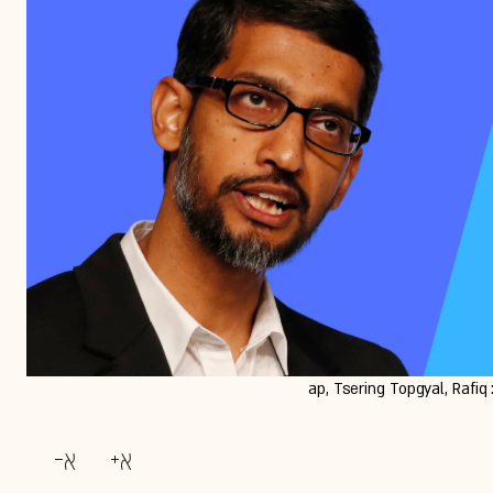
מנכ''ל מיקרוסופט סאטיה נאדלה ומנכ''ל גוגל סונדאר פיצ'אי / צילום: ap, Tsering Topgyal, Rafiq