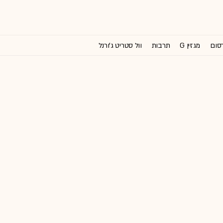
רסום
מגזין G
תרבות
וול סטריט ג'ורנל