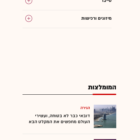
סייבר
מיזוגים ורכישות
ענקיות הטכנולוגיה
מחשוב ענן
אקזיטים
המומלצות
בינה מלאכותית
אסף רפפורט
הגירה
דובאי כבר לא בטוחה, ועשירי
העולם מחפשים את המקלט הבא