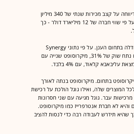
וויז, המתמחה באבטחה במחשוב ענן, דיווחה על קצב מכירות שנתי של 340 מיליון
דולר. לצד זאת גייסה 965 מיליון דולר על פי שווי חברה של 12 מיליארד דולר - כך
.
כיום, גוגל היא השחקנית השלישית בגודלה בתחום הענן. על פי נתוני Synergy
Research Group, אמזון ראשונה עם נתח שוק של 31%, מיקרוסופט שנייה עם
קרוסופט בתחום. מיקרוסופט בנתה לאורך
 המוצרים שלה, ואילו גוגל הולכת על רכישת
מרכישות עבר. גוגל מגיעה עם שני חסרונות
והיא לא חברת אנטרפרייז כמו מיקרוסופט.
 שהיא תידרש לעבודה רבה כדי לנסות להציב