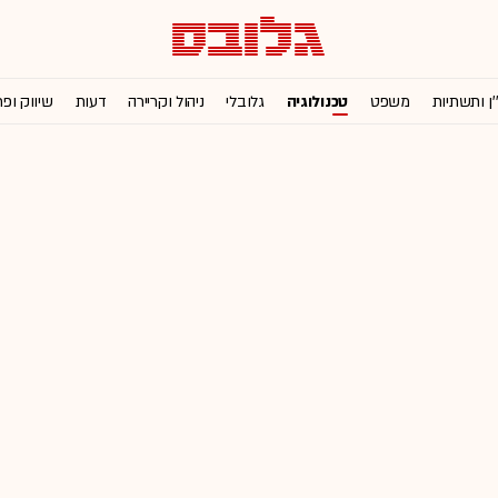
'ן ותשתיות
משפט
טכנולוגיה
גלובלי
ניהול וקריירה
דעות
שיווק ופ