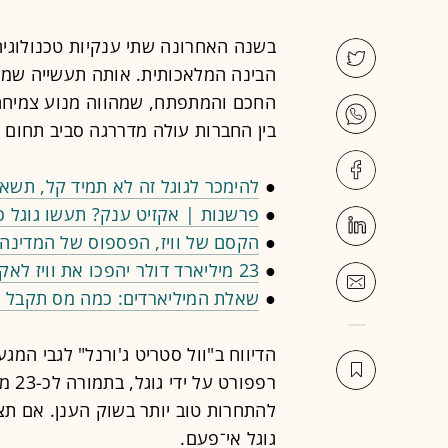
בשנה האחרונה שתי ענקיות טכנולוגיה
הבינה המלאכותית. אותה תעשייה שמ
החכם והמתפתח, שמהווה מנוע צמיחה 
בין החברות עולה מדררגה סביב תחום ה
●
להימכר לגוגל זה לא תמיד קל, תשאלו א
●
פרשנות | אקזיט ענק? תעשו גוגל כ
●
הקסם של וויז, הפספוס של המדינה:
●
23 מיליארד דולר יהפכו את וויז לאקזיט הגדול בתולדות ישראל. את מי יעקפו בדרך?
●
שאלת המיליארדים: כמה מס תקבל ה
הדיווח ב"וול סטריט ג'ורנל" לגבי המג
רפפו
להתחרות טוב יותר בשוק הענן. אם תצ
גוגל אי־פעם.