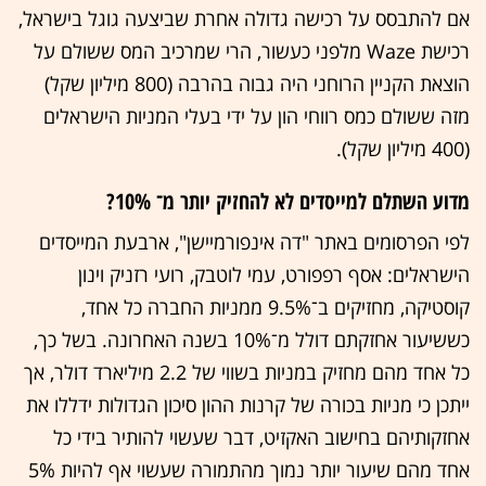
אם להתבסס על רכישה גדולה אחרת שביצעה גוגל בישראל,
רכישת Waze מלפני כעשור, הרי שמרכיב המס ששולם על
הוצאת הקניין הרוחני היה גבוה בהרבה (800 מיליון שקל)
מזה ששולם כמס רווחי הון על ידי בעלי המניות הישראלים
(400 מיליון שקל).
מדוע השתלם למייסדים לא להחזיק יותר מ־ 10%?
לפי הפרסומים באתר "דה אינפורמיישן", ארבעת המייסדים
הישראלים: אסף רפפורט, עמי לוטבק, רועי רזניק וינון
קוסטיקה, מחזיקים ב־9.5% ממניות החברה כל אחד,
כששיעור אחזקתם דולל מ־10% בשנה האחרונה. בשל כך,
כל אחד מהם מחזיק במניות בשווי של 2.2 מיליארד דולר, אך
ייתכן כי מניות בכורה של קרנות ההון סיכון הגדולות ידללו את
אחזקותיהם בחישוב האקזיט, דבר שעשוי להותיר בידי כל
אחד מהם שיעור יותר נמוך מהתמורה שעשוי אף להיות 5%