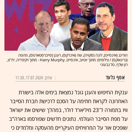
הורינג (אינסייט), לונה (סקויה), שה (אינדקס), רענן (סייברסטארטס), מהטה
(גרינאוקס) / צילומים: מתוך יוטיוב, אינסייט, Harry Murphy - מתוך ויקיפדיה, יח''צ,
רון שלף, טל גבעוני
אסף גלעד
עודכן: 17.07.2024, 11:30
ענקית החיפוש והענן גוגל נמצאת בימים אלה בישורת
האחרונה לקראת חתימה על הסכם לרכישת חברת הסייבר
וויז בתמורה ל־23 מיליארד דולר, במהלך שישים את ישראל
על מפת הסייבר העולמי. נתונים חדשים שפורסמו בארה"ב
שופכים אור על המרוויחים העיקריים מהעסקה ומלמדים כי