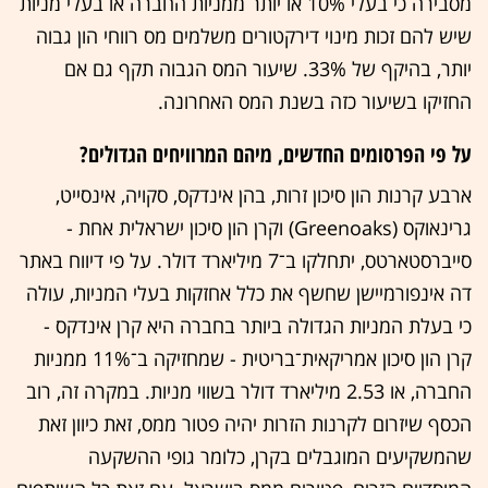
מסבירה כי בעלי 10% או יותר ממניות החברה או בעלי מניות
שיש להם זכות מינוי דירקטורים משלמים מס רווחי הון גבוה
יותר, בהיקף של 33%. שיעור המס הגבוה תקף גם אם
החזיקו בשיעור כזה בשנת המס האחרונה.
על פי הפרסומים החדשים, מיהם המרוויחים הגדולים?
ארבע קרנות הון סיכון זרות, בהן אינדקס, סקויה, אינסייט,
גרינאוקס (Greenoaks) וקרן הון סיכון ישראלית אחת -
סייברסטארטס, יתחלקו ב־7 מיליארד דולר. על פי דיווח באתר
דה אינפורמיישן שחשף את כלל אחזקות בעלי המניות, עולה
כי בעלת המניות הגדולה ביותר בחברה היא קרן אינדקס -
קרן הון סיכון אמריקאית־בריטית - שמחזיקה ב־11% ממניות
החברה, או 2.53 מיליארד דולר בשווי מניות. במקרה זה, רוב
הכסף שיזרום לקרנות הזרות יהיה פטור ממס, זאת כיוון זאת
שהמשקיעים המוגבלים בקרן, כלומר גופי ההשקעה