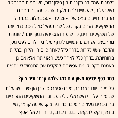
"למרות שמדובר בקרנות הון סיכון זרות, השותפים המנהלים
הישראלים, שעשויים להתחלק ב־20% מהרווח ממכירת
החברה חייבים במס של 28% עד 50% בתלות בתמהיל
המשקיעים הזרים בקרן. ככל שהתמהיל כולל רכיב גדול יותר
של משקיעים זרים, כך שיעור המס יהיה נמוך יותר", אומרת
גוז־לביא. השותפים עשויים לגרוף מיליוני דולרים לפני מס,
והדבר עשוי לקרות בדרך כלל לאחר סיום חיי הקרן ובתלות
ברווחיותה, בדרך כלל לאחר כעשור או יותר, אלא אם כן
באמנת הקרן קיימת אפשרות להקדים את התגמול לשותפים.
כמה כסף יכניסו משקיעים כמו שלמה קרמר וניר צוק?
על פי הדיווח בארה"ב, סייברסטארטס, קרן הון סיכון ישראלית
שנוסדה על ידי הישראלי גילי רענן ובין המשקיעים המקוריים
בה בכירים מעולם הסייבר כמו ניר צוק, שלמה קרמר, מיקי
בודאי, רקש לונקאר, יבגני דיברוב, נדיר יזרעאל ואסף