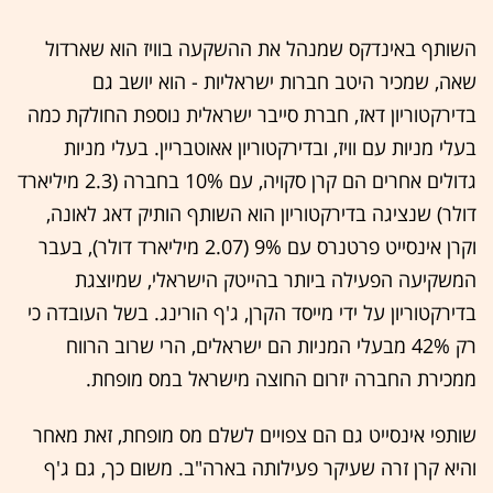
השותף באינדקס שמנהל את ההשקעה בוויז הוא שארדול
שאה, שמכיר היטב חברות ישראליות - הוא יושב גם
בדירקטוריון דאז, חברת סייבר ישראלית נוספת החולקת כמה
בעלי מניות עם וויז, ובדירקטוריון אאוטבריין. בעלי מניות
גדולים אחרים הם קרן סקויה, עם 10% בחברה (2.3 מיליארד
דולר) שנציגה בדירקטוריון הוא השותף הותיק דאג לאונה,
וקרן אינסייט פרטנרס עם 9% (2.07 מיליארד דולר), בעבר
המשקיעה הפעילה ביותר בהייטק הישראלי, שמיוצגת
בדירקטוריון על ידי מייסד הקרן, ג'ף הורינג. בשל העובדה כי
רק 42% מבעלי המניות הם ישראלים, הרי שרוב הרווח
ממכירת החברה יזרום החוצה מישראל במס מופחת.
שותפי אינסייט גם הם צפויים לשלם מס מופחת, זאת מאחר
והיא קרן זרה שעיקר פעילותה בארה"ב. משום כך, גם ג'ף