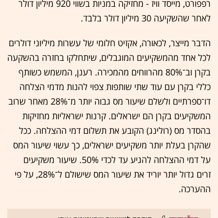
רפפורט, מייסד וויז - מחזיקה במניות בשווי 920 מיליון דולר
לאחר שהשקיעה 30 מיליון דולר בלבד.
הדבר מייצר, לכאורה, אקזיט חלומי של עשרות מיליוני דולרים
לכל אחד מהמשקיעים המוגבלים, שיתחלקו בחזרה בהשקעה
בקרן וב־80% מהרווחים מהמכירה. רענן, המשמש כשותף
כללי בקרן עם עוד שתי שותפות צפוי להנות מדמי הצלחה
דו־ספרתיים ולשלם שיעור מס גבוה יותר מ־28% מאחר שרוב
המשקיעים בקרן הם ישראלים. קרנות ישראליות מחזיקות
בהסדר מס (רולינג) הקובע את תשלום דמי ההצלחה. ככל
שהקרן בעלת יותר משקיעים ישראלים, כך עשוי שיעור המס
על דמי ההצלחה להגיע עד לכדי 50%. שיעור משקיעים
זרים גדול יותר יוריד את שיעור המס שישולם ל־28%, על פי
ההערכה.