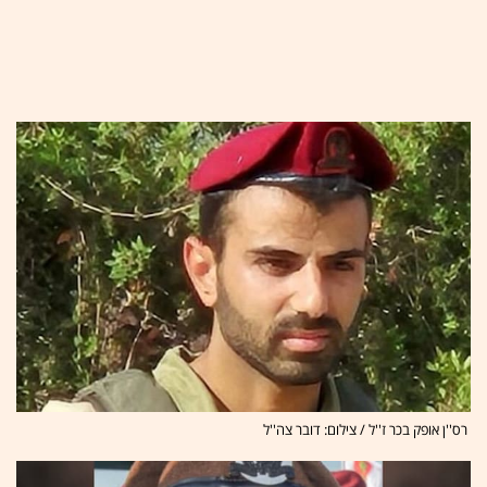
רס''ן אופק בכר ז''ל / צילום: דובר צה''ל