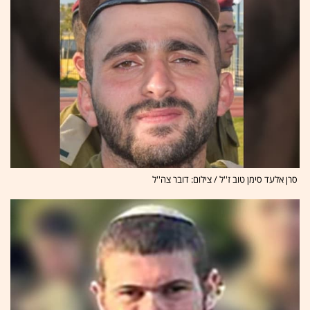
סרן אלעד סימן טוב ז''ל / צילום: דובר צה''ל