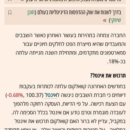
בדרך לשנות את שוק ההדפסות הדיגיטליות בעולם (
תוכן
שיווקי
)
החברה צמחה במהירות בעשור האחרון כאשר השבבים
והמעבדים שהיא מייצרת הפכו לחלקים חיוניים עבור
סמארטפונים מתקדמים, ומתחילת השנה מנייתה עלתה
בכ-18%.
תרכוש את אינטל?
בחודשים האחרונה קוואלקום עלתה לכותרות בעקבות
דיווחים כי חברת השבבים ניגשה ל
אינטל
(100.37 ,‎
-0.68%
‏)
עם הצעת רכישה. על פי הדיווח, העסקה רחוקה מלהפוך
לעובדה מוגמרת וטרם נודע אם אינטל בכלל הסכימה לה.
במקביל, עדיין לא ברור האם קוואלקום תרכוש את אינטל
במלואה - על חטיבות הפיתוח והייצור שלה - או שמא תתמקד