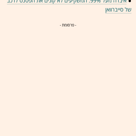
●
איבדה מעל 99%: המשקיעים לא קונים את הפטנט לרכב
של סייברוואן
- פרסומת -