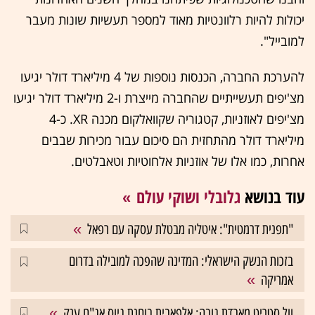
יכולות להיות רלוונטיות מאוד למספר תעשיות שונות מעבר
למובייל".
להערכת החברה, הכנסות נוספות של 4 מיליארד דולר יגיעו
מצ'יפים תעשייתיים שהחברה מייצרת ו-2 מיליארד דולר יגיעו
מצ'יפים לאוזניות, קטגוריה שקוואלקום מכנה XR. כ-4
מיליארד דולר מהתחזית הם סיכום עבור מכירות שבבים
אחרות, כמו אלו של אוזניות אלחוטיות וטאבלטים.
עוד בנושא
גלובלי ושוקי עולם
"תפנית דרמטית": איטליה מבטלת עסקה עם רפאל
בזכות הנשק הישראלי: המדינה שהפכה למובילה בדרום
אמריקה
וול סטריט מאבדת גובה; אלפאבית בוחנת גיוס אג"ח ענק