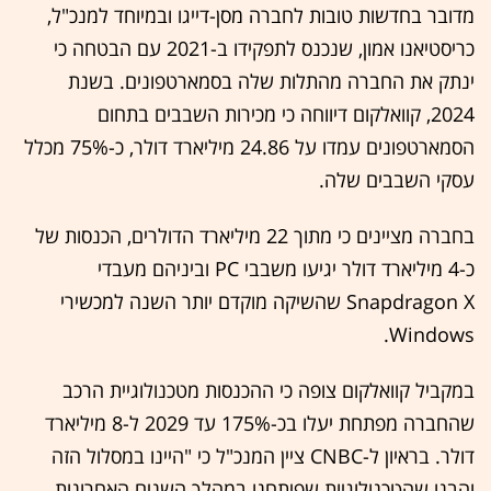
מדובר בחדשות טובות לחברה מסן-דייגו ובמיוחד למנכ"ל,
כריסטיאנו אמון, שנכנס לתפקידו ב-2021 עם הבטחה כי
ינתק את החברה מהתלות שלה בסמארטפונים. בשנת
2024, קוואלקום דיווחה כי מכירות השבבים בתחום
הסמארטפונים עמדו על 24.86 מיליארד דולר, כ-75% מכלל
עסקי השבבים שלה.
בחברה מציינים כי מתוך 22 מיליארד הדולרים, הכנסות של
כ-4 מיליארד דולר יגיעו משבבי PC וביניהם מעבדי
Snapdragon X שהשיקה מוקדם יותר השנה למכשירי
Windows.
במקביל קוואלקום צופה כי ההכנסות מטכנולוגיית הרכב
שהחברה מפתחת יעלו בכ-175% עד 2029 ל-8 מיליארד
דולר. בראיון ל-CNBC ציין המנכ"ל כי "היינו במסלול הזה
והבנו שהטכנולוגיות שפיתחנו במהלך השנים האחרונות