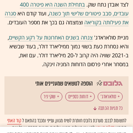
לצד אובדן נתח שוק.
בתחילת השנה היא פיטרה 400
עובדים, סבב פיטורים שלישי תוך כשנה
, ועוד קודם היא
סגרה
את פעילותה בקוריאה
וצמצמה גם בכך את מספר העובדים.
מניית סולאראדג'
צנחה בשנים האחרונות על רקע הקשיים
,
והיא נסחרת כעת בשווי נמוך ממיליארד דולר, בעוד שבשיא
ב-2021 שוויה היה קרוב ל-20 מיליארד דולר. עם זאת,
במסחר אחרי פרסום הדוחות המניה זינקה.
הוספה לנושאים שמעניינים אותי
סולאראדג'
דוחות כספיים
שוקי ניר
כל תגיות הכתבה
ישראליות בוול סטריט
אנרגיה סולארית
לתשומת לבכם: מערכת גלובס חותרת לשיח מגוון, ענייני ומכבד בהתאם ל
קוד האתי
המופיע
בדו"ח האמון
לפיו אנו פועלים. ביטויי אלימות, גזענות, הסתה או כל שיח
אנרגיה מתחדשת
אנרגיה ירוקה