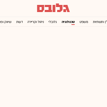
'ן ותשתיות
משפט
טכנולוגיה
גלובלי
ניהול וקריירה
דעות
שיווק ופ