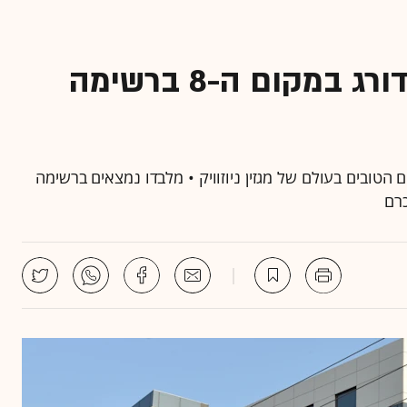
בית החולים הישראלי שמדורג במקום ה-8 ברשימה
קום ה-8 בדירוג בתי החולים הטובים בעולם של מגזין ניוזוויק • מלבדו נמצאים ברשימה