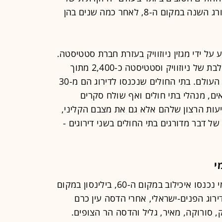
מגזין ניוזוויק. בית החולים הישראלי מדורג השנה במקום ה-8, לאחר כמה שנים בהן
 על ידי מגזין ניוזוויק בעזרת חברת סטטיסטה.
לשם כתיבת הדירוג מעריכה ועדה משולבת של ניוזוויק וסטטיסטה כ-2,400 מתוך
כ-215 אלף בתי חולים שקיימים ברחבי העולם. בתי החולים שנכנסו לדירוג הם מ-30
אים, מנהלי בתי חולים ואף שולח סקרים
עות הרצון שלהם אלא גם את מצבם הקליני,
ל דבר מדורגים בתי החולים בשני דירוגים -
י
מלבד בית החולים שיבא, לדירוג העולמי נכנסו איכילוב במקום ה-60, בילינסון במקום
והדסה עין כרם במקום 242. בדירוג הפנים-ישראלי, אחרי הדסה עין כרם
, סורוקה, מאיר, גליל והדסה הר הצופים.