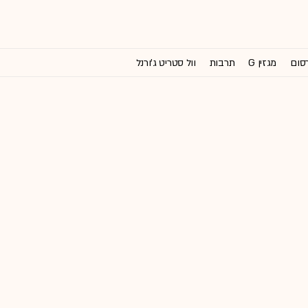
רסום
מגזין G
תרבות
וול סטריט ג'ורנל